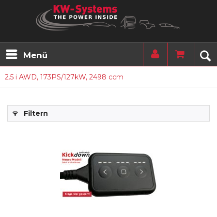
Menü
2.5 i AWD, 173PS/127kW, 2498 ccm
Filtern