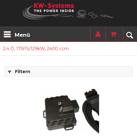
Menü
2.4 D, 175PS/129kW, 2400 ccm
Filtern