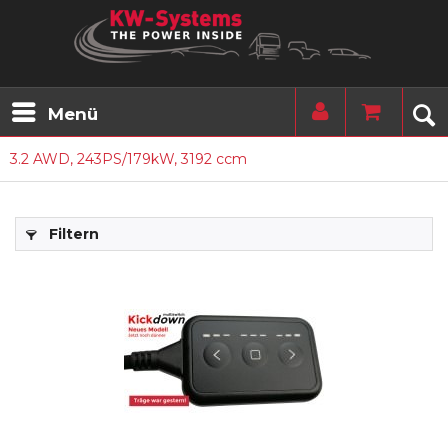
Menü
3.2 AWD, 243PS/179kW, 3192 ccm
Filtern