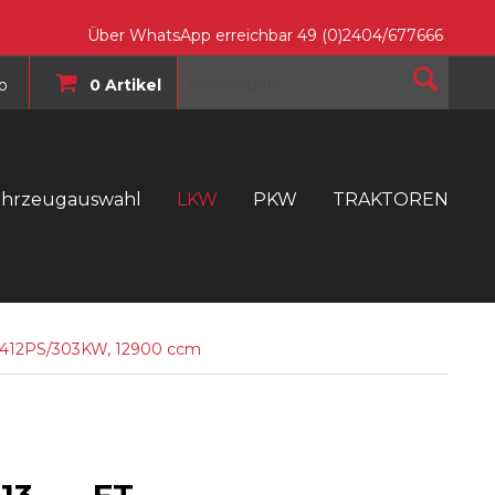
Über WhatsApp erreichbar 49 (0)2404/677666
o
0 Artikel
ahrzeugauswahl
LKW
PKW
TRAKTOREN
T
, 412PS/303KW, 12900 ccm