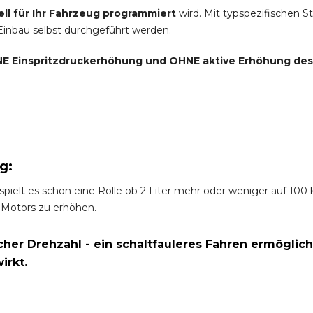
ell für Ihr Fahrzeug programmiert
wird. Mit typspezifischen S
 Einbau selbst durchgeführt werden.
E Einspritzdruckerhöhung und
OHNE
aktive Erhöhung de
g:
spielt es schon eine Rolle ob 2 Liter mehr oder weniger auf 10
 Motors zu erhöhen.
er Drehzahl - ein schaltfauleres Fahren ermöglich
irkt.