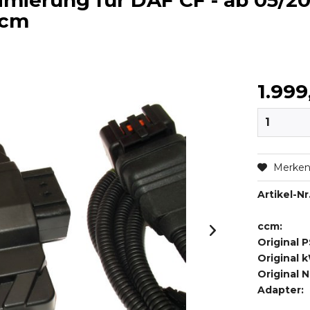
ierung für DAF CF - ab 05/2013
ccm
1.999
Merke
Artikel-Nr.
ccm:
Original P
Original 
Original 
Adapter: