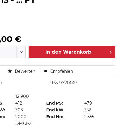
 - ... FT
,00 €
In den
Warenkorb
n
Bewerten
Empfehlen
:
1165-9720063
12.900
S:
412
End PS:
479
kW:
303
End kW:
352
Nm:
2000
End Nm:
2.355
DMCI-2