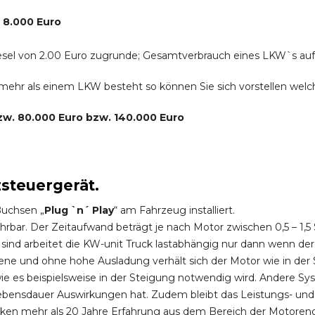
. 8.000 Euro
r Diesel von 2.00 Euro zugrunde; Gesamtverbrauch eines LKW`s au
s mehr als einem LKW besteht so können Sie sich vorstellen we
bzw. 80.000 Euro bzw. 140.000 Euro
zsteuergerät.
Buchsen „
Plug `n´ Play
“ am Fahrzeug installiert.
hrbar. Der Zeitaufwand beträgt je nach Motor zwischen 0,5 – 1
ind arbeitet die KW-unit Truck lastabhängig nur dann wenn der
ene und ohne hohe Ausladung verhält sich der Motor wie in der 
 es beispielsweise in der Steigung notwendig wird. Andere Sy
ebensdauer Auswirkungen hat. Zudem bleibt das Leistungs- und
ken mehr als 20 Jahre Erfahrung aus dem Bereich der Motoren