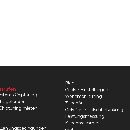
Blog
errufen
Cookie-Einstellungen
stems Chiptuning
Wohnmobiltuning
cht gefunden
Zubehör
 Chiptuning mieten
OnlyDiesel-Falschbetankung
Leistungsmessung
Kundenstimmen
 Zahlungsbedingungen
mehr