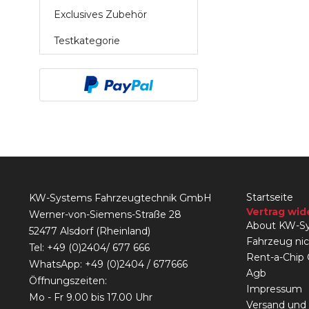
Exclusives Zubehör
Testkategorie
Startseite
KW-Systems Fahrzeugtechnik GmbH
Vertrag wid
Werner-von-Siemens-Straße 28
About KW-Sy
52477 Alsdorf (Rheinland)
Fahrzeug ni
Tel:
+49 (0)2404/ 677 666
Rent-a-Chip
WhatsApp: +49 (0)2404 / 677666
Agb
Öffnungszeiten:
Impressum
Mo - Fr 9.00 bis 17.00 Uhr
Versand und