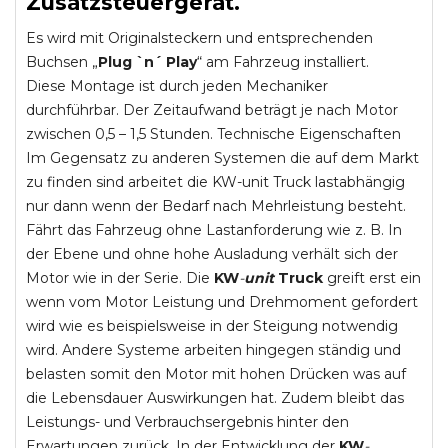
Zusatzsteuergerät.
Es wird mit Originalsteckern und entsprechenden
Buchsen „
Plug `n´ Play
“ am Fahrzeug installiert.
Diese Montage ist durch jeden Mechaniker
durchführbar. Der Zeitaufwand beträgt je nach Motor
zwischen 0,5 – 1,5 Stunden. Technische Eigenschaften
Im Gegensatz zu anderen Systemen die auf dem Markt
zu finden sind arbeitet die KW-unit Truck lastabhängig
nur dann wenn der Bedarf nach Mehrleistung besteht.
Fährt das Fahrzeug ohne Lastanforderung wie z. B. In
der Ebene und ohne hohe Ausladung verhält sich der
Motor wie in der Serie. Die
KW
-
unit
Truck
greift erst ein
wenn vom Motor Leistung und Drehmoment gefordert
wird wie es beispielsweise in der Steigung notwendig
wird. Andere Systeme arbeiten hingegen ständig und
belasten somit den Motor mit hohen Drücken was auf
die Lebensdauer Auswirkungen hat. Zudem bleibt das
Leistungs- und Verbrauchsergebnis hinter den
Erwartungen zurück. In der Entwicklung der
KW
-