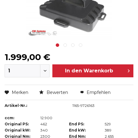
1.999,00 €
In den
Warenkorb
Merken
Bewerten
Empfehlen
Artikel-Nr.:
1165-9726163
ccm:
12.900
Original PS:
462
End PS:
529
Original kW:
340
End kW:
389
Original Nm:
2300
End Nm:
2.655