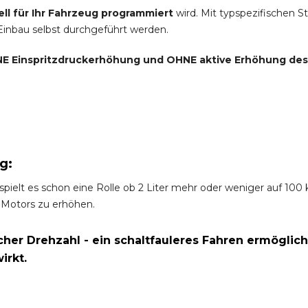
ell für Ihr Fahrzeug programmiert
wird. Mit typspezifischen S
 Einbau selbst durchgeführt werden.
E Einspritzdruckerhöhung und
OHNE
aktive Erhöhung de
g:
spielt es schon eine Rolle ob 2 Liter mehr oder weniger auf 10
 Motors zu erhöhen.
er Drehzahl - ein schaltfauleres Fahren ermöglich
irkt.