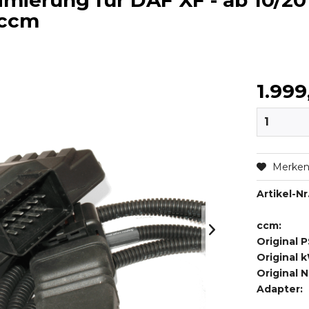
ierung für DAF XF - ab 10/2012
 ccm
1.999
Merke
Artikel-Nr.
ccm:
Original P
Original 
Original 
Adapter: