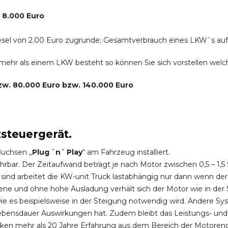
. 8.000 Euro
r Diesel von 2.00 Euro zugrunde; Gesamtverbrauch eines LKW`s au
s mehr als einem LKW besteht so können Sie sich vorstellen we
bzw. 80.000 Euro bzw. 140.000 Euro
zsteuergerät.
Buchsen „
Plug `n´ Play
“ am Fahrzeug installiert.
hrbar. Der Zeitaufwand beträgt je nach Motor zwischen 0,5 – 1
ind arbeitet die KW-unit Truck lastabhängig nur dann wenn der
ene und ohne hohe Ausladung verhält sich der Motor wie in der 
 es beispielsweise in der Steigung notwendig wird. Andere Sy
ebensdauer Auswirkungen hat. Zudem bleibt das Leistungs- und
ken mehr als 20 Jahre Erfahrung aus dem Bereich der Motoren