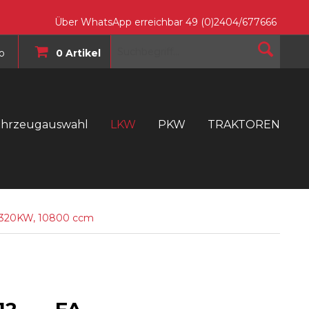
Über WhatsApp erreichbar 49 (0)2404/677666
o
0 Artikel
ahrzeugauswahl
LKW
PKW
TRAKTOREN
T
/320KW, 10800 ccm