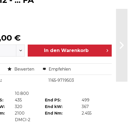
 - ... FA
,00 €
In den
Warenkorb
n
Bewerten
Empfehlen
:
1165-9719503
10.800
S:
435
End PS:
499
kW:
320
End kW:
367
Nm:
2100
End Nm:
2.455
DMCI-2