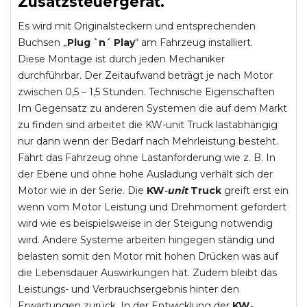
Zusatzsteuergerät.
Es wird mit Originalsteckern und entsprechenden
Buchsen „
Plug `n´ Play
“ am Fahrzeug installiert.
Diese Montage ist durch jeden Mechaniker
durchführbar. Der Zeitaufwand beträgt je nach Motor
zwischen 0,5 – 1,5 Stunden. Technische Eigenschaften
Im Gegensatz zu anderen Systemen die auf dem Markt
zu finden sind arbeitet die KW-unit Truck lastabhängig
nur dann wenn der Bedarf nach Mehrleistung besteht.
Fährt das Fahrzeug ohne Lastanforderung wie z. B. In
der Ebene und ohne hohe Ausladung verhält sich der
Motor wie in der Serie. Die
KW
-
unit
Truck
greift erst ein
wenn vom Motor Leistung und Drehmoment gefordert
wird wie es beispielsweise in der Steigung notwendig
wird. Andere Systeme arbeiten hingegen ständig und
belasten somit den Motor mit hohen Drücken was auf
die Lebensdauer Auswirkungen hat. Zudem bleibt das
Leistungs- und Verbrauchsergebnis hinter den
Erwartungen zurück. In der Entwicklung der
KW
-