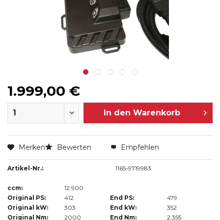
1.999,00 €
In den
Warenkorb
Merken
Bewerten
Empfehlen
Artikel-Nr.:
1165-9719983
ccm:
12.900
Original PS:
412
End PS:
479
Original kW:
303
End kW:
352
Original Nm:
2000
End Nm:
2.355