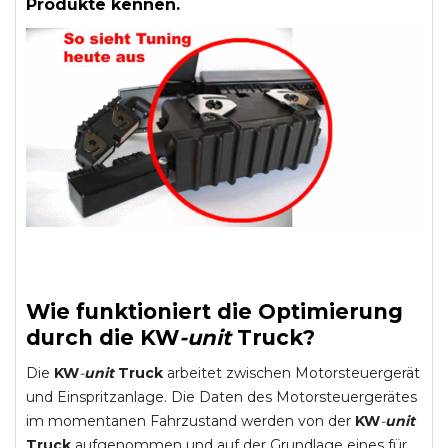
Produkte kennen.
Wie funktioniert die Optimierung
durch die
KW
-
unit
Truck
?
Die
KW
-
unit
Truck
arbeitet zwischen Motorsteuergerät
und Einspritzanlage. Die Daten des Motorsteuergerätes
im momentanen Fahrzustand werden von der
KW
-
unit
Truck
aufgenommen und auf der Grundlage eines für