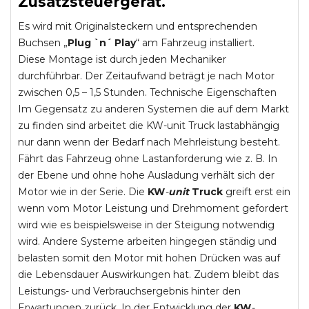
Zusatzsteuergerät.
Es wird mit Originalsteckern und entsprechenden
Buchsen „
Plug `n´ Play
“ am Fahrzeug installiert.
Diese Montage ist durch jeden Mechaniker
durchführbar. Der Zeitaufwand beträgt je nach Motor
zwischen 0,5 – 1,5 Stunden. Technische Eigenschaften
Im Gegensatz zu anderen Systemen die auf dem Markt
zu finden sind arbeitet die KW-unit Truck lastabhängig
nur dann wenn der Bedarf nach Mehrleistung besteht.
Fährt das Fahrzeug ohne Lastanforderung wie z. B. In
der Ebene und ohne hohe Ausladung verhält sich der
Motor wie in der Serie. Die
KW
-
unit
Truck
greift erst ein
wenn vom Motor Leistung und Drehmoment gefordert
wird wie es beispielsweise in der Steigung notwendig
wird. Andere Systeme arbeiten hingegen ständig und
belasten somit den Motor mit hohen Drücken was auf
die Lebensdauer Auswirkungen hat. Zudem bleibt das
Leistungs- und Verbrauchsergebnis hinter den
Erwartungen zurück. In der Entwicklung der
KW
-