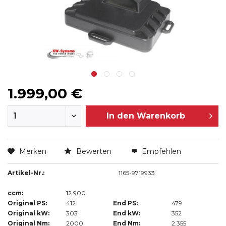
1.999,00 €
In den
Warenkorb
Merken
Bewerten
Empfehlen
Artikel-Nr.:
1165-9719933
ccm:
12.900
Original PS:
412
End PS:
479
Original kW:
303
End kW:
352
Original Nm:
2000
End Nm:
2.355