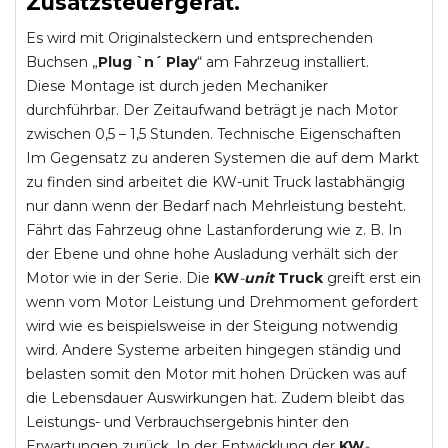
Zusatzsteuergerät.
Es wird mit Originalsteckern und entsprechenden
Buchsen „
Plug `n´ Play
“ am Fahrzeug installiert.
Diese Montage ist durch jeden Mechaniker
durchführbar. Der Zeitaufwand beträgt je nach Motor
zwischen 0,5 – 1,5 Stunden. Technische Eigenschaften
Im Gegensatz zu anderen Systemen die auf dem Markt
zu finden sind arbeitet die KW-unit Truck lastabhängig
nur dann wenn der Bedarf nach Mehrleistung besteht.
Fährt das Fahrzeug ohne Lastanforderung wie z. B. In
der Ebene und ohne hohe Ausladung verhält sich der
Motor wie in der Serie. Die
KW
-
unit
Truck
greift erst ein
wenn vom Motor Leistung und Drehmoment gefordert
wird wie es beispielsweise in der Steigung notwendig
wird. Andere Systeme arbeiten hingegen ständig und
belasten somit den Motor mit hohen Drücken was auf
die Lebensdauer Auswirkungen hat. Zudem bleibt das
Leistungs- und Verbrauchsergebnis hinter den
Erwartungen zurück. In der Entwicklung der
KW
-