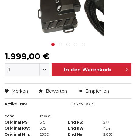
1.999,00 €
In den
Warenkorb
Merken
Bewerten
Empfehlen
Artikel-Nr.:
1165-9719663
ccm:
12.900
Original PS:
510
End PS:
577
Original kW:
375
End kW:
424
Original Nm:
2500
End Nm:
2.855