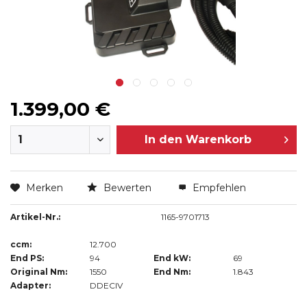
1.399,00 €
In den
Warenkorb
Merken
Bewerten
Empfehlen
Artikel-Nr.:
1165-9701713
ccm:
12.700
End PS:
94
End kW:
69
Original Nm:
1550
End Nm:
1.843
Adapter:
DDECIV