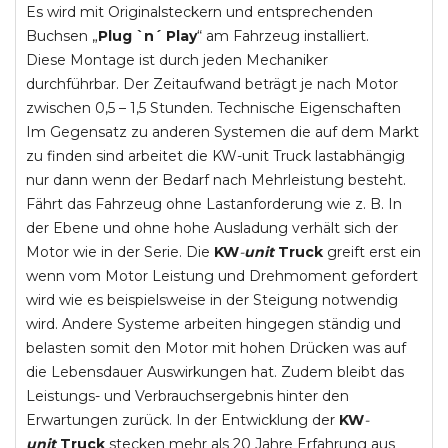
Es wird mit Originalsteckern und entsprechenden
Buchsen „
Plug `n´ Play
“ am Fahrzeug installiert.
Diese Montage ist durch jeden Mechaniker
durchführbar. Der Zeitaufwand beträgt je nach Motor
zwischen 0,5 – 1,5 Stunden. Technische Eigenschaften
Im Gegensatz zu anderen Systemen die auf dem Markt
zu finden sind arbeitet die KW-unit Truck lastabhängig
nur dann wenn der Bedarf nach Mehrleistung besteht.
Fährt das Fahrzeug ohne Lastanforderung wie z. B. In
der Ebene und ohne hohe Ausladung verhält sich der
Motor wie in der Serie. Die
KW
-
unit
Truck
greift erst ein
wenn vom Motor Leistung und Drehmoment gefordert
wird wie es beispielsweise in der Steigung notwendig
wird. Andere Systeme arbeiten hingegen ständig und
belasten somit den Motor mit hohen Drücken was auf
die Lebensdauer Auswirkungen hat. Zudem bleibt das
Leistungs- und Verbrauchsergebnis hinter den
Erwartungen zurück. In der Entwicklung der
KW
-
unit
Truck
stecken mehr als 20 Jahre Erfahrung aus