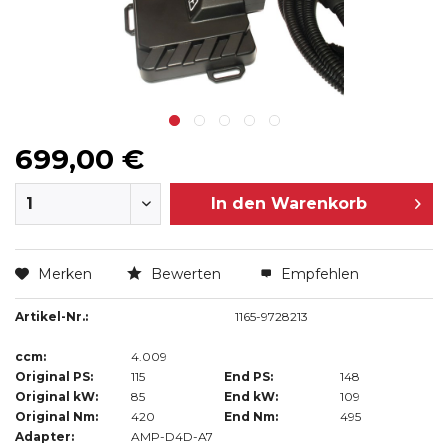
699,00 €
In den
Warenkorb
Merken
Bewerten
Empfehlen
Artikel-Nr.:
1165-9728213
ccm:
4.009
Original PS:
115
End PS:
148
Original kW:
85
End kW:
109
Original Nm:
420
End Nm:
495
Adapter:
AMP-D4D-A7