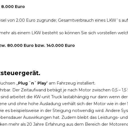
. 8.000 Euro
r Diesel von 2.00 Euro zugrunde; Gesamtverbrauch eines LKW`s au
s mehr als einem LKW besteht so können Sie sich vorstellen we
bzw. 80.000 Euro bzw. 140.000 Euro
zsteuergerät.
Buchsen „
Plug `n´ Play
“ am Fahrzeug installiert.
hrbar. Der Zeitaufwand beträgt je nach Motor zwischen 0,5 – 1
ind arbeitet die KW-unit Truck lastabhängig nur dann wenn der
ene und ohne hohe Ausladung verhält sich der Motor wie in der 
 es beispielsweise in der Steigung notwendig wird. Andere Sy
ebensdauer Auswirkungen hat. Zudem bleibt das Leistungs- und
ken mehr als 20 Jahre Erfahrung aus dem Bereich der Motoren