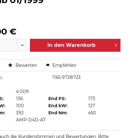
ab 01/1999
00 €
In den
Warenkorb
n
Bewerten
Empfehlen
:
1165-9728723
4.009
S:
136
End PS:
173
kW:
100
End kW:
127
Nm:
392
End Nm:
450
AMP-D4D-A7
 auch die Kundenstimmen und Bewertungen. Bitte