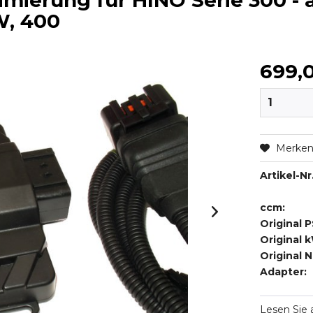
mierung für HINO Serie 300 - 
W, 400
699,
Merke
Artikel-Nr.
ccm:
Original P
Original 
Original 
Adapter:
Lesen Sie