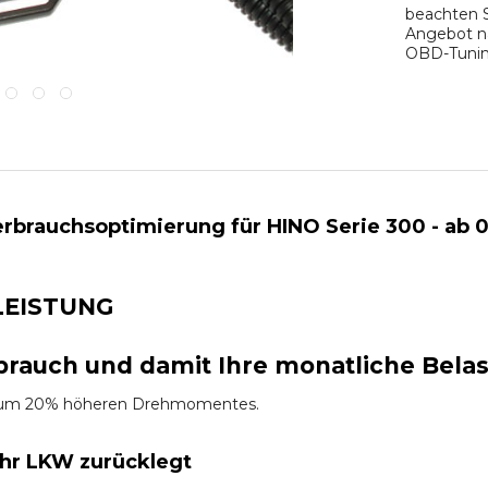
beachten S
Angebot na
OBD-Tuning
brauchsoptimierung für HINO Serie 300 - ab 01
LEISTUNG
brauch und damit Ihre monatliche Bela
es um 20% höheren Drehmomentes.
Ihr LKW zurücklegt