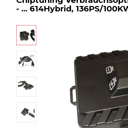
Chiptuning Verbrauchsopti
- ... 614Hybrid, 136PS/100K