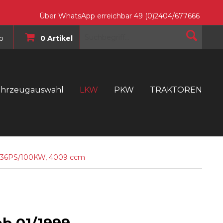
Über WhatsApp erreichbar 49 (0)2404/677666
o
0 Artikel
ahrzeugauswahl
LKW
PKW
TRAKTOREN
T
 136PS/100KW, 4009 ccm