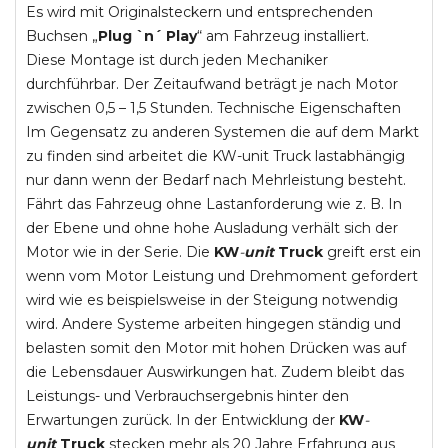
Es wird mit Originalsteckern und entsprechenden
Buchsen „
Plug `n´ Play
“ am Fahrzeug installiert.
Diese Montage ist durch jeden Mechaniker
durchführbar. Der Zeitaufwand beträgt je nach Motor
zwischen 0,5 – 1,5 Stunden. Technische Eigenschaften
Im Gegensatz zu anderen Systemen die auf dem Markt
zu finden sind arbeitet die KW-unit Truck lastabhängig
nur dann wenn der Bedarf nach Mehrleistung besteht.
Fährt das Fahrzeug ohne Lastanforderung wie z. B. In
der Ebene und ohne hohe Ausladung verhält sich der
Motor wie in der Serie. Die
KW
-
unit
Truck
greift erst ein
wenn vom Motor Leistung und Drehmoment gefordert
wird wie es beispielsweise in der Steigung notwendig
wird. Andere Systeme arbeiten hingegen ständig und
belasten somit den Motor mit hohen Drücken was auf
die Lebensdauer Auswirkungen hat. Zudem bleibt das
Leistungs- und Verbrauchsergebnis hinter den
Erwartungen zurück. In der Entwicklung der
KW
-
unit
Truck
stecken mehr als 20 Jahre Erfahrung aus