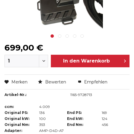
699,00 €
In den
Warenkorb
Merken
Bewerten
Empfehlen
Artikel-Nr.:
1165-9728713
ccm:
4.009
Original PS:
136
End PS:
169
Original kW:
100
End kW:
124
Original Nm:
353
End Nm:
456
Adapter:
AMP-D4D-A7