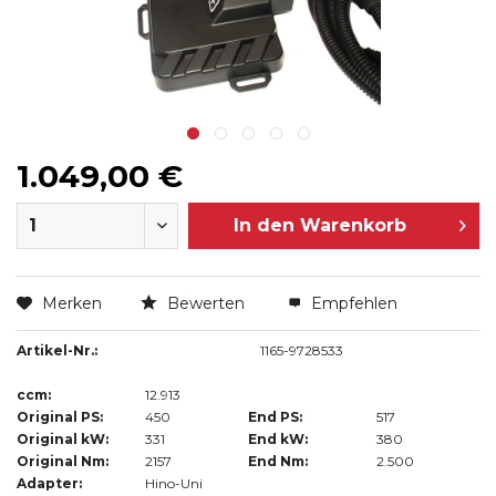
1.049,00 €
In den
Warenkorb
Merken
Bewerten
Empfehlen
Artikel-Nr.:
1165-9728533
ccm:
12.913
Original PS:
450
End PS:
517
Original kW:
331
End kW:
380
Original Nm:
2157
End Nm:
2.500
Adapter:
Hino-Uni