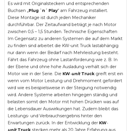
Es wird mit Originalsteckern und entsprechenden
Buchsen „
Plug `n´ Play
“ am Fahrzeug installiert.
Diese Montage ist durch jeden Mechaniker
durchführbar. Der Zeitaufwand beträgt je nach Motor
zwischen 0,5 – 1,5 Stunden. Technische Eigenschaften
Im Gegensatz zu anderen Systemen die auf dem Markt
zu finden sind arbeitet die KW-unit Truck lastabhängig
nur dann wenn der Bedarf nach Mehrleistung besteht.
Fährt das Fahrzeug ohne Lastanforderung wie z. B. In
der Ebene und ohne hohe Ausladung verhält sich der
Motor wie in der Serie. Die
KW
-
unit
Truck
greift erst ein
wenn vom Motor Leistung und Drehmoment gefordert
wird wie es beispielsweise in der Steigung notwendig
wird. Andere Systeme arbeiten hingegen ständig und
belasten somit den Motor mit hohen Drücken was auf
die Lebensdauer Auswirkungen hat. Zudem bleibt das
Leistungs- und Verbrauchsergebnis hinter den
Erwartungen zurück. In der Entwicklung der
KW
-
unit
Truck
stecken mehr als 20 Jahre Erfahrung aus