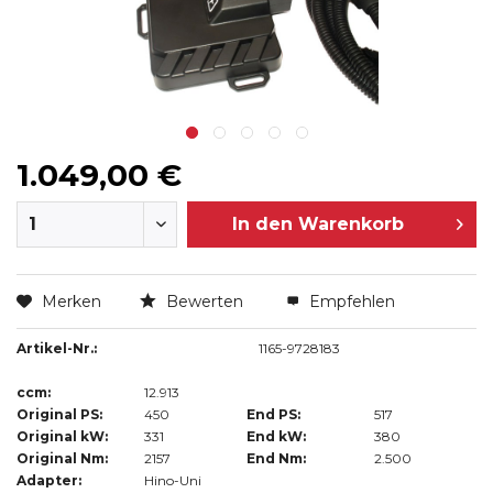
1.049,00 €
In den
Warenkorb
Merken
Bewerten
Empfehlen
Artikel-Nr.:
1165-9728183
ccm:
12.913
Original PS:
450
End PS:
517
Original kW:
331
End kW:
380
Original Nm:
2157
End Nm:
2.500
Adapter:
Hino-Uni