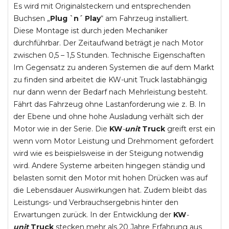
Es wird mit Originalsteckern und entsprechenden
Buchsen „
Plug `n´ Play
“ am Fahrzeug installiert.
Diese Montage ist durch jeden Mechaniker
durchführbar. Der Zeitaufwand beträgt je nach Motor
zwischen 0,5 – 1,5 Stunden. Technische Eigenschaften
Im Gegensatz zu anderen Systemen die auf dem Markt
zu finden sind arbeitet die KW-unit Truck lastabhängig
nur dann wenn der Bedarf nach Mehrleistung besteht.
Fährt das Fahrzeug ohne Lastanforderung wie z. B. In
der Ebene und ohne hohe Ausladung verhält sich der
Motor wie in der Serie. Die
KW
-
unit
Truck
greift erst ein
wenn vom Motor Leistung und Drehmoment gefordert
wird wie es beispielsweise in der Steigung notwendig
wird. Andere Systeme arbeiten hingegen ständig und
belasten somit den Motor mit hohen Drücken was auf
die Lebensdauer Auswirkungen hat. Zudem bleibt das
Leistungs- und Verbrauchsergebnis hinter den
Erwartungen zurück. In der Entwicklung der
KW
-
unit
Truck
stecken mehr als 20 Jahre Erfahrung aus