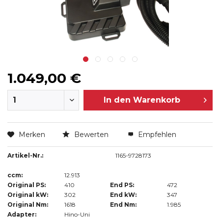
1.049,00 €
In den
Warenkorb
Merken
Bewerten
Empfehlen
Artikel-Nr.:
1165-9728173
ccm:
12.913
Original PS:
410
End PS:
472
Original kW:
302
End kW:
347
Original Nm:
1618
End Nm:
1.985
Adapter:
Hino-Uni