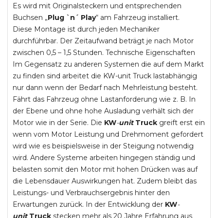
Es wird mit Originalsteckern und entsprechenden
Buchsen „
Plug `n´ Play
“ am Fahrzeug installiert.
Diese Montage ist durch jeden Mechaniker
durchführbar. Der Zeitaufwand beträgt je nach Motor
zwischen 0,5 – 1,5 Stunden. Technische Eigenschaften
Im Gegensatz zu anderen Systemen die auf dem Markt
zu finden sind arbeitet die KW-unit Truck lastabhängig
nur dann wenn der Bedarf nach Mehrleistung besteht.
Fährt das Fahrzeug ohne Lastanforderung wie z. B. In
der Ebene und ohne hohe Ausladung verhält sich der
Motor wie in der Serie. Die
KW
-
unit
Truck
greift erst ein
wenn vom Motor Leistung und Drehmoment gefordert
wird wie es beispielsweise in der Steigung notwendig
wird. Andere Systeme arbeiten hingegen ständig und
belasten somit den Motor mit hohen Drücken was auf
die Lebensdauer Auswirkungen hat. Zudem bleibt das
Leistungs- und Verbrauchsergebnis hinter den
Erwartungen zurück. In der Entwicklung der
KW
-
unit
Truck
stecken mehr als 20 Jahre Erfahrung aus