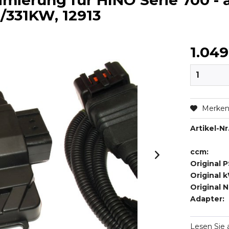
mierung für HINO Serie 700 - 
S/331KW, 12913
1.049
Merke
Artikel-Nr.
ccm:
Original P
Original 
Original 
Adapter:
Lesen Sie