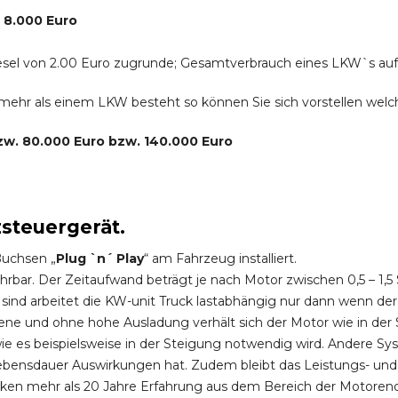
. 8.000 Euro
r Diesel von 2.00 Euro zugrunde; Gesamtverbrauch eines LKW`s au
s mehr als einem LKW besteht so können Sie sich vorstellen we
bzw. 80.000 Euro bzw. 140.000 Euro
zsteuergerät.
Buchsen „
Plug `n´ Play
“ am Fahrzeug installiert.
hrbar. Der Zeitaufwand beträgt je nach Motor zwischen 0,5 – 1
ind arbeitet die KW-unit Truck lastabhängig nur dann wenn der
ene und ohne hohe Ausladung verhält sich der Motor wie in der 
 es beispielsweise in der Steigung notwendig wird. Andere Sy
ebensdauer Auswirkungen hat. Zudem bleibt das Leistungs- und
ken mehr als 20 Jahre Erfahrung aus dem Bereich der Motoren