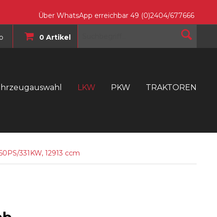
Über WhatsApp erreichbar 49 (0)2404/677666
o
0 Artikel
ahrzeugauswahl
LKW
PKW
TRAKTOREN
T
450PS/331KW, 12913 ccm