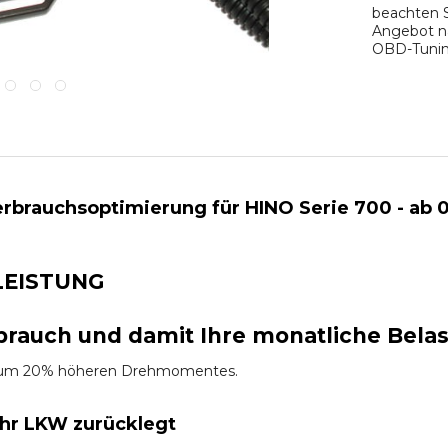
beachten S
Angebot na
OBD-Tuning
rbrauchsoptimierung für HINO Serie 700 - ab 0
LEISTUNG
brauch und damit Ihre monatliche Bela
es um 20% höheren Drehmomentes.
Ihr LKW zurücklegt