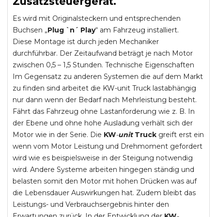
Zusatzsteuergerät.
Es wird mit Originalsteckern und entsprechenden
Buchsen „
Plug `n´ Play
“ am Fahrzeug installiert.
Diese Montage ist durch jeden Mechaniker
durchführbar. Der Zeitaufwand beträgt je nach Motor
zwischen 0,5 – 1,5 Stunden. Technische Eigenschaften
Im Gegensatz zu anderen Systemen die auf dem Markt
zu finden sind arbeitet die KW-unit Truck lastabhängig
nur dann wenn der Bedarf nach Mehrleistung besteht.
Fährt das Fahrzeug ohne Lastanforderung wie z. B. In
der Ebene und ohne hohe Ausladung verhält sich der
Motor wie in der Serie. Die
KW
-
unit
Truck
greift erst ein
wenn vom Motor Leistung und Drehmoment gefordert
wird wie es beispielsweise in der Steigung notwendig
wird. Andere Systeme arbeiten hingegen ständig und
belasten somit den Motor mit hohen Drücken was auf
die Lebensdauer Auswirkungen hat. Zudem bleibt das
Leistungs- und Verbrauchsergebnis hinter den
Erwartungen zurück. In der Entwicklung der
KW
-