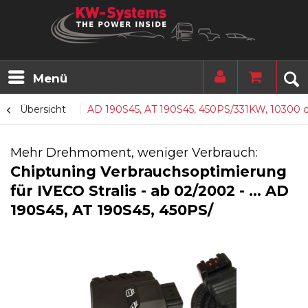
Menü
Übersicht
AD 190S45, AT 190S45, 450PS/331KW, 10300
Mehr Drehmoment, weniger Verbrauch:
Chiptuning Verbrauchsoptimierung
für IVECO Stralis - ab 02/2002 - ... AD
190S45, AT 190S45, 450PS/