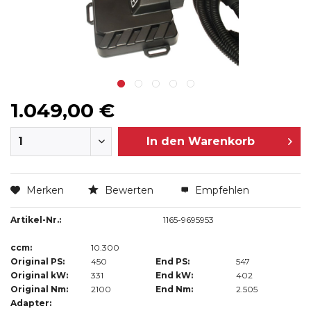
1.049,00 €
In den
Warenkorb
Merken
Bewerten
Empfehlen
Artikel-Nr.:
1165-9695953
ccm:
10.300
Original PS:
450
End PS:
547
Original kW:
331
End kW:
402
Original Nm:
2100
End Nm:
2.505
Adapter: