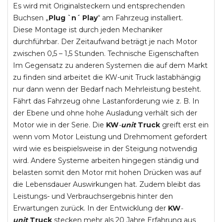
Es wird mit Originalsteckern und entsprechenden
Buchsen „
Plug `n´ Play
“ am Fahrzeug installiert.
Diese Montage ist durch jeden Mechaniker
durchführbar. Der Zeitaufwand beträgt je nach Motor
zwischen 0,5 – 1,5 Stunden. Technische Eigenschaften
Im Gegensatz zu anderen Systemen die auf dem Markt
zu finden sind arbeitet die KW-unit Truck lastabhängig
nur dann wenn der Bedarf nach Mehrleistung besteht.
Fährt das Fahrzeug ohne Lastanforderung wie z. B. In
der Ebene und ohne hohe Ausladung verhält sich der
Motor wie in der Serie. Die
KW
-
unit
Truck
greift erst ein
wenn vom Motor Leistung und Drehmoment gefordert
wird wie es beispielsweise in der Steigung notwendig
wird. Andere Systeme arbeiten hingegen ständig und
belasten somit den Motor mit hohen Drücken was auf
die Lebensdauer Auswirkungen hat. Zudem bleibt das
Leistungs- und Verbrauchsergebnis hinter den
Erwartungen zurück. In der Entwicklung der
KW
-
unit
Truck
stecken mehr als 20 Jahre Erfahrung aus