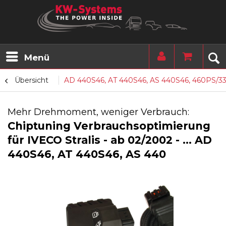
Menü
Übersicht
AD 440S46, AT 440S46, AS 440S46, 460PS/3
Mehr Drehmoment, weniger Verbrauch:
Chiptuning Verbrauchsoptimierung
für IVECO Stralis - ab 02/2002 - ... AD
440S46, AT 440S46, AS 440