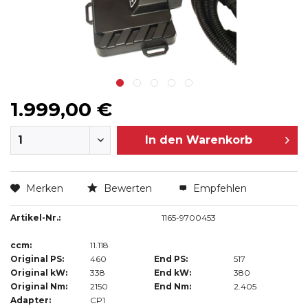
1.999,00 €
In den
Warenkorb
Merken
Bewerten
Empfehlen
Artikel-Nr.:
1165-9700453
ccm:
11.118
Original PS:
460
End PS:
517
Original kW:
338
End kW:
380
Original Nm:
2150
End Nm:
2.405
Adapter:
CP1