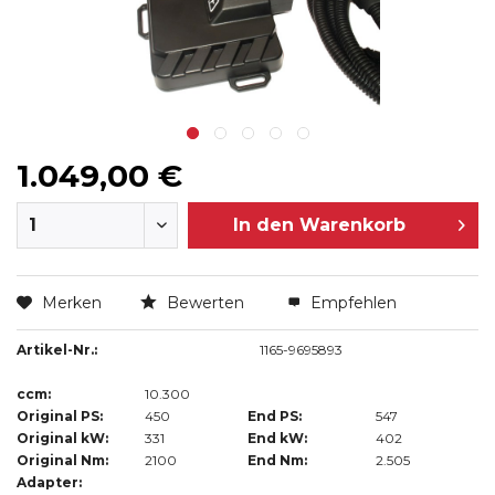
1.049,00 €
In den
Warenkorb
Merken
Bewerten
Empfehlen
Artikel-Nr.:
1165-9695893
ccm:
10.300
Original PS:
450
End PS:
547
Original kW:
331
End kW:
402
Original Nm:
2100
End Nm:
2.505
Adapter: