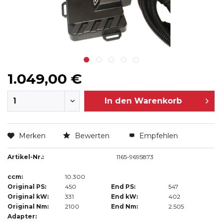
1.049,00 €
In den
Warenkorb
Merken
Bewerten
Empfehlen
Artikel-Nr.:
1165-9695873
ccm:
10.300
Original PS:
450
End PS:
547
Original kW:
331
End kW:
402
Original Nm:
2100
End Nm:
2.505
Adapter: