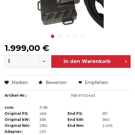
1.999,00 €
In den
Warenkorb
Merken
Bewerten
Empfehlen
Artikel-Nr.:
1165-9700443
ccm:
11.118
Original PS:
460
End PS:
517
Original kW:
338
End kW:
380
Original Nm:
2150
End Nm:
2.405
Adapter:
CP1