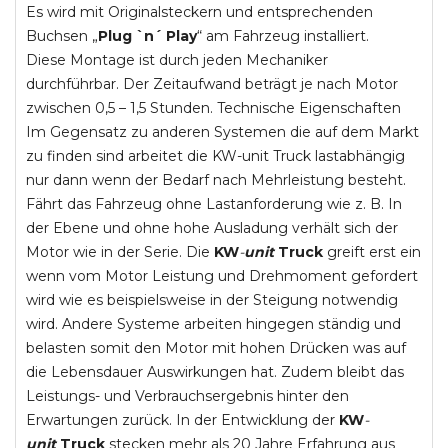
Es wird mit Originalsteckern und entsprechenden
Buchsen „
Plug `n´ Play
“ am Fahrzeug installiert.
Diese Montage ist durch jeden Mechaniker
durchführbar. Der Zeitaufwand beträgt je nach Motor
zwischen 0,5 – 1,5 Stunden. Technische Eigenschaften
Im Gegensatz zu anderen Systemen die auf dem Markt
zu finden sind arbeitet die KW-unit Truck lastabhängig
nur dann wenn der Bedarf nach Mehrleistung besteht.
Fährt das Fahrzeug ohne Lastanforderung wie z. B. In
der Ebene und ohne hohe Ausladung verhält sich der
Motor wie in der Serie. Die
KW
-
unit
Truck
greift erst ein
wenn vom Motor Leistung und Drehmoment gefordert
wird wie es beispielsweise in der Steigung notwendig
wird. Andere Systeme arbeiten hingegen ständig und
belasten somit den Motor mit hohen Drücken was auf
die Lebensdauer Auswirkungen hat. Zudem bleibt das
Leistungs- und Verbrauchsergebnis hinter den
Erwartungen zurück. In der Entwicklung der
KW
-
unit
Truck
stecken mehr als 20 Jahre Erfahrung aus