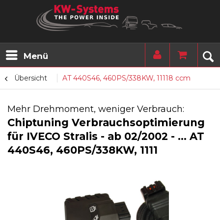
Menü
Übersicht
AT 440S46, 460PS/338KW, 11118 ccm
Mehr Drehmoment, weniger Verbrauch:
Chiptuning Verbrauchsoptimierung
für IVECO Stralis - ab 02/2002 - ... AT
440S46, 460PS/338KW, 1111