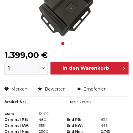
1.399,00 €
In den
Warenkorb
Merken
Bewerten
Empfehlen
Artikel-Nr.:
1165-9718353
ccm:
12.419
Original PS:
480
End PS:
634
Original kW:
353
End kW:
466
Original Nm:
2300
End Nm:
2.765