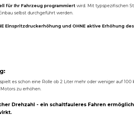
ell für Ihr Fahrzeug programmiert
wird. Mit typspezifischen S
 Einbau selbst durchgeführt werden.
E Einspritzdruckerhöhung und
OHNE
aktive Erhöhung de
g:
spielt es schon eine Rolle ob 2 Liter mehr oder weniger auf 10
 Motors zu erhöhen.
er Drehzahl - ein schaltfauleres Fahren ermöglich
irkt.