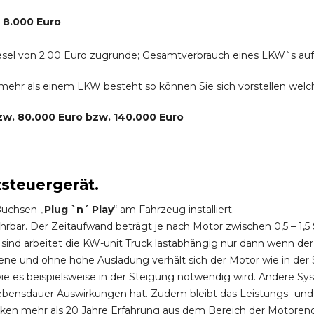
. 8.000 Euro
r Diesel von 2.00 Euro zugrunde; Gesamtverbrauch eines LKW`s au
s mehr als einem LKW besteht so können Sie sich vorstellen we
bzw. 80.000 Euro bzw. 140.000 Euro
zsteuergerät.
Buchsen „
Plug `n´ Play
“ am Fahrzeug installiert.
hrbar. Der Zeitaufwand beträgt je nach Motor zwischen 0,5 – 1
ind arbeitet die KW-unit Truck lastabhängig nur dann wenn der
ene und ohne hohe Ausladung verhält sich der Motor wie in der 
 es beispielsweise in der Steigung notwendig wird. Andere Sy
ebensdauer Auswirkungen hat. Zudem bleibt das Leistungs- und
ken mehr als 20 Jahre Erfahrung aus dem Bereich der Motoren