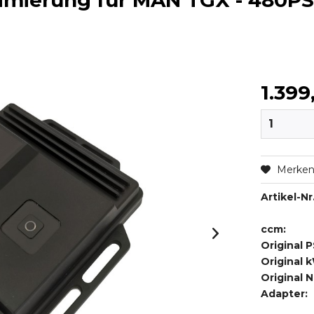
imierung für MAN TGX - 480PS,
1.399
Merke
Artikel-Nr.
ccm:
Original P
Original 
Original 
Adapter: