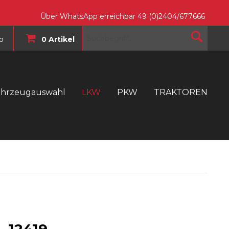
Über WhatsApp erreichbar 49 (0)2404/677666
o
0 Artikel
ahrzeugauswahl
LKW
PKW
TRAKTOREN
T