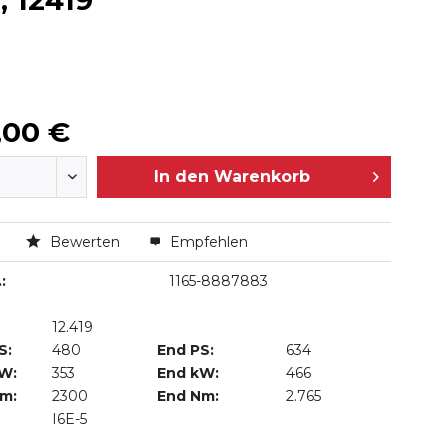
 12419
,00 €
In den
Warenkorb
n
Bewerten
Empfehlen
:
1165-8887883
12.419
S:
480
End PS:
634
kW:
353
End kW:
466
Nm:
2300
End Nm:
2.765
I6E-5