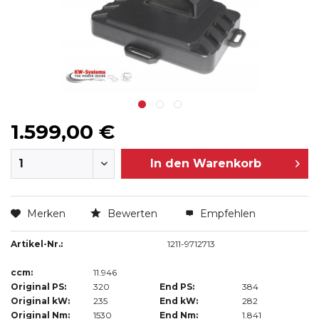
1.599,00 €
In den
Warenkorb
Merken
Bewerten
Empfehlen
Artikel-Nr.:
1211-9712713
ccm:
11.946
Original PS:
320
End PS:
384
Original kW:
235
End kW:
282
Original Nm:
1530
End Nm:
1.841