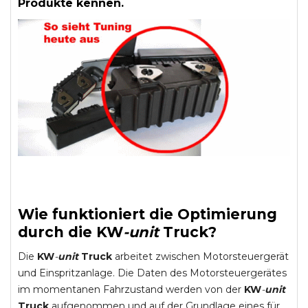
Produkte kennen.
Wie funktioniert die Optimierung
durch die
KW
-
unit
Truck
?
Die
KW
-
unit
Truck
arbeitet zwischen Motorsteuergerät
und Einspritzanlage. Die Daten des Motorsteuergerätes
im momentanen Fahrzustand werden von der
KW
-
unit
Truck
aufgenommen und auf der Grundlage eines für