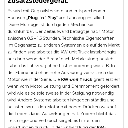
Zusatzsteuergerät.
Es wird mit Originalsteckern und entsprechenden
Buchsen „
Plug `n´ Play
“ am Fahrzeug installiert.
Diese Montage ist durch jeden Mechaniker
durchführbar. Der Zeitaufwand beträgt je nach Motor
zwischen 0,5 – 1,5 Stunden. Technische Eigenschaften
Im Gegensatz zu anderen Systemen die auf dem Markt
zu finden sind arbeitet die KW-unit Truck lastabhängig
nur dann wenn der Bedarf nach Mehrleistung besteht.
Fährt das Fahrzeug ohne Lastanforderung wie z. B. In
der Ebene und ohne hohe Ausladung verhält sich der
Motor wie in der Serie. Die
KW
-
unit
Truck
greift erst ein
wenn vom Motor Leistung und Drehmoment gefordert
wird wie es beispielsweise in der Steigung notwendig
wird. Andere Systeme arbeiten hingegen ständig und
belasten somit den Motor mit hohen Drücken was auf
die Lebensdauer Auswirkungen hat. Zudem bleibt das
Leistungs- und Verbrauchsergebnis hinter den
Erwartungen zurück. In der Entwicklung der
KW
-