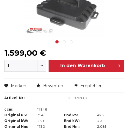
1.599,00 €
In den
Warenkorb
Merken
Bewerten
Empfehlen
Artikel-Nr.:
1211-9712663
ccm:
11.946
Original PS:
354
End PS:
426
Original kW:
260
End kW:
313
Original Nm:
1730
End Nm:
2.081