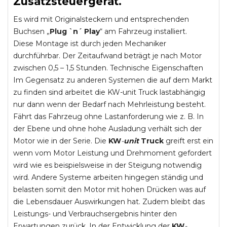
Zusatzsteuergerät.
Es wird mit Originalsteckern und entsprechenden
Buchsen „
Plug `n´ Play
“ am Fahrzeug installiert.
Diese Montage ist durch jeden Mechaniker
durchführbar. Der Zeitaufwand beträgt je nach Motor
zwischen 0,5 – 1,5 Stunden. Technische Eigenschaften
Im Gegensatz zu anderen Systemen die auf dem Markt
zu finden sind arbeitet die KW-unit Truck lastabhängig
nur dann wenn der Bedarf nach Mehrleistung besteht.
Fährt das Fahrzeug ohne Lastanforderung wie z. B. In
der Ebene und ohne hohe Ausladung verhält sich der
Motor wie in der Serie. Die
KW
-
unit
Truck
greift erst ein
wenn vom Motor Leistung und Drehmoment gefordert
wird wie es beispielsweise in der Steigung notwendig
wird. Andere Systeme arbeiten hingegen ständig und
belasten somit den Motor mit hohen Drücken was auf
die Lebensdauer Auswirkungen hat. Zudem bleibt das
Leistungs- und Verbrauchsergebnis hinter den
Erwartungen zurück. In der Entwicklung der
KW
-