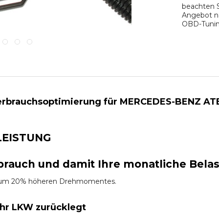
beachten S
Angebot na
OBD-Tuning
rbrauchsoptimierung für MERCEDES-BENZ ATEGO 
LEISTUNG
brauch und damit Ihre monatliche Bela
es um 20% höheren Drehmomentes.
Ihr LKW zurücklegt