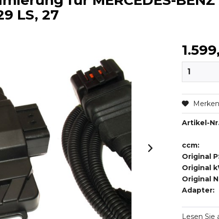
timierung für MERCEDES-BENZ
329 LS, 27
1.599
Merke
Artikel-Nr.
ccm:
Original P
Original 
Original 
Adapter:
Lesen Sie