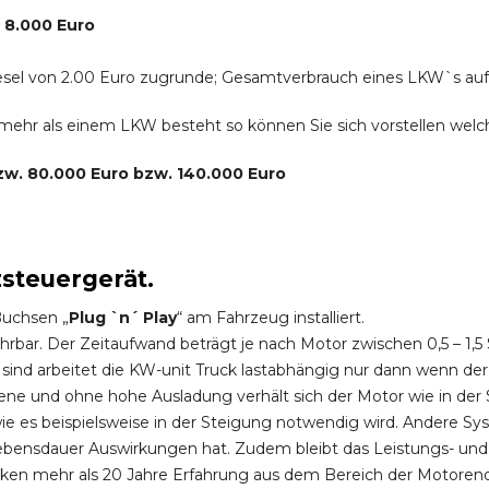
. 8.000 Euro
r Diesel von 2.00 Euro zugrunde; Gesamtverbrauch eines LKW`s au
s mehr als einem LKW besteht so können Sie sich vorstellen we
bzw. 80.000 Euro bzw. 140.000 Euro
zsteuergerät.
Buchsen „
Plug `n´ Play
“ am Fahrzeug installiert.
hrbar. Der Zeitaufwand beträgt je nach Motor zwischen 0,5 – 1
ind arbeitet die KW-unit Truck lastabhängig nur dann wenn der
ene und ohne hohe Ausladung verhält sich der Motor wie in der 
 es beispielsweise in der Steigung notwendig wird. Andere Sy
ebensdauer Auswirkungen hat. Zudem bleibt das Leistungs- und
ken mehr als 20 Jahre Erfahrung aus dem Bereich der Motoren