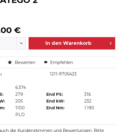
 ATEGO 2
,00 €
In den
Warenkorb
n
Bewerten
Empfehlen
:
1211-9705423
6.374
S:
279
End PS:
316
kW:
205
End kW:
232
Nm:
1100
End Nm:
1.190
PLD
 auch die Kundenstimmen und Bewertungen. Bitte