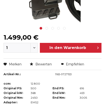
1.499,00 €
In den
Warenkorb
Merken
Bewerten
Empfehlen
Artikel-Nr.:
1165-9727153
ccm:
12.800
Original PS:
500
End PS:
616
Original kW:
368
End kW:
453
Original Nm:
2450
End Nm:
3005
Adapter:
EMS2