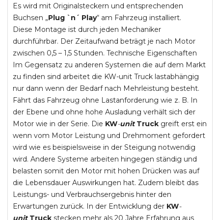
Es wird mit Originalsteckern und entsprechenden
Buchsen „
Plug `n´ Play
“ am Fahrzeug installiert.
Diese Montage ist durch jeden Mechaniker
durchführbar. Der Zeitaufwand beträgt je nach Motor
zwischen 0,5 – 1,5 Stunden. Technische Eigenschaften
Im Gegensatz zu anderen Systemen die auf dem Markt
zu finden sind arbeitet die KW-unit Truck lastabhängig
nur dann wenn der Bedarf nach Mehrleistung besteht.
Fährt das Fahrzeug ohne Lastanforderung wie z. B. In
der Ebene und ohne hohe Ausladung verhält sich der
Motor wie in der Serie. Die
KW
-
unit
Truck
greift erst ein
wenn vom Motor Leistung und Drehmoment gefordert
wird wie es beispielsweise in der Steigung notwendig
wird. Andere Systeme arbeiten hingegen ständig und
belasten somit den Motor mit hohen Drücken was auf
die Lebensdauer Auswirkungen hat. Zudem bleibt das
Leistungs- und Verbrauchsergebnis hinter den
Erwartungen zurück. In der Entwicklung der
KW
-
unit
Truck
stecken mehr als 20 Jahre Erfahrung aus