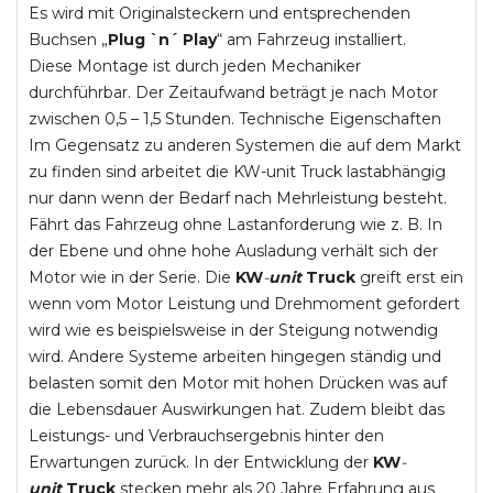
Es wird mit Originalsteckern und entsprechenden
Buchsen „
Plug `n´ Play
“ am Fahrzeug installiert.
Diese Montage ist durch jeden Mechaniker
durchführbar. Der Zeitaufwand beträgt je nach Motor
zwischen 0,5 – 1,5 Stunden. Technische Eigenschaften
Im Gegensatz zu anderen Systemen die auf dem Markt
zu finden sind arbeitet die KW-unit Truck lastabhängig
nur dann wenn der Bedarf nach Mehrleistung besteht.
Fährt das Fahrzeug ohne Lastanforderung wie z. B. In
der Ebene und ohne hohe Ausladung verhält sich der
Motor wie in der Serie. Die
KW
-
unit
Truck
greift erst ein
wenn vom Motor Leistung und Drehmoment gefordert
wird wie es beispielsweise in der Steigung notwendig
wird. Andere Systeme arbeiten hingegen ständig und
belasten somit den Motor mit hohen Drücken was auf
die Lebensdauer Auswirkungen hat. Zudem bleibt das
Leistungs- und Verbrauchsergebnis hinter den
Erwartungen zurück. In der Entwicklung der
KW
-
unit
Truck
stecken mehr als 20 Jahre Erfahrung aus