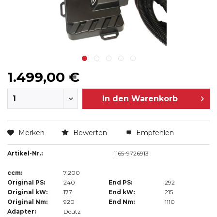
1.499,00 €
In den
Warenkorb
Merken
Bewerten
Empfehlen
Artikel-Nr.:
1165-9726913
ccm:
7.200
Original PS:
240
End PS:
292
Original kW:
177
End kW:
215
Original Nm:
920
End Nm:
1110
Adapter:
Deutz