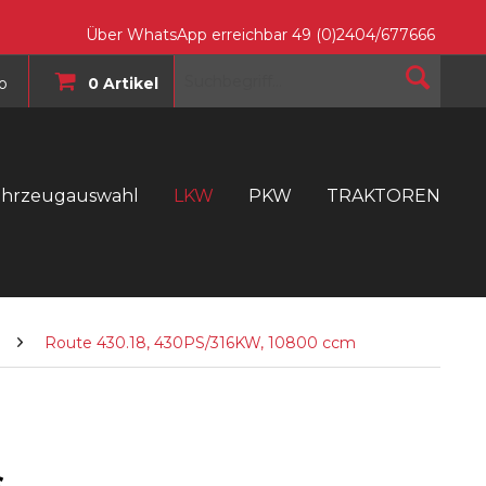
Über WhatsApp erreichbar 49 (0)2404/677666
o
0 Artikel
ahrzeugauswahl
LKW
PKW
TRAKTOREN
T
Route 430.18, 430PS/316KW, 10800 ccm