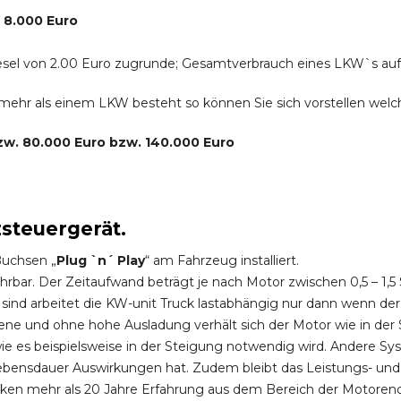
. 8.000 Euro
r Diesel von 2.00 Euro zugrunde; Gesamtverbrauch eines LKW`s au
s mehr als einem LKW besteht so können Sie sich vorstellen we
bzw. 80.000 Euro bzw. 140.000 Euro
zsteuergerät.
Buchsen „
Plug `n´ Play
“ am Fahrzeug installiert.
hrbar. Der Zeitaufwand beträgt je nach Motor zwischen 0,5 – 1
ind arbeitet die KW-unit Truck lastabhängig nur dann wenn der
ene und ohne hohe Ausladung verhält sich der Motor wie in der 
 es beispielsweise in der Steigung notwendig wird. Andere Sy
ebensdauer Auswirkungen hat. Zudem bleibt das Leistungs- und
ken mehr als 20 Jahre Erfahrung aus dem Bereich der Motoren