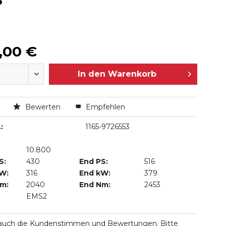
S
,00 €
In den
Warenkorb
n
Bewerten
Empfehlen
:
1165-9726553
10.800
S:
430
End PS:
516
kW:
316
End kW:
379
Nm:
2040
End Nm:
2453
EMS2
 auch die Kundenstimmen und Bewertungen. Bitte