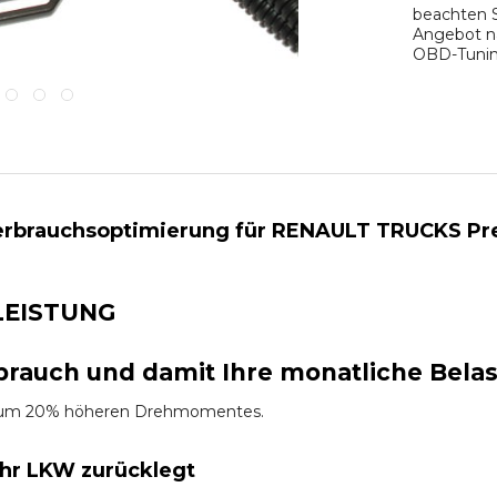
beachten S
Angebot na
OBD-Tuning
rbrauchsoptimierung für RENAULT TRUCKS Premi
LEISTUNG
brauch und damit Ihre monatliche Bela
es um 20% höheren Drehmomentes.
Ihr LKW zurücklegt