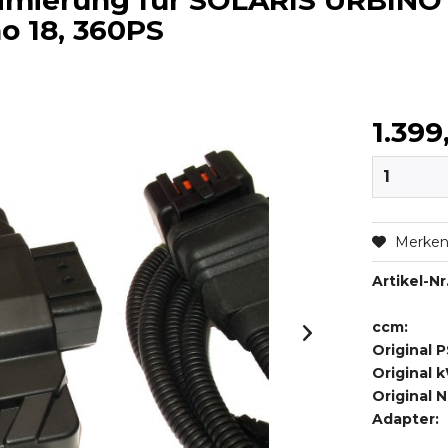
imierung für SOLARIS URBINO 
ino 18, 360PS
1.399
Merke
Artikel-Nr.
ccm:
Original P
Original 
Original 
Adapter: