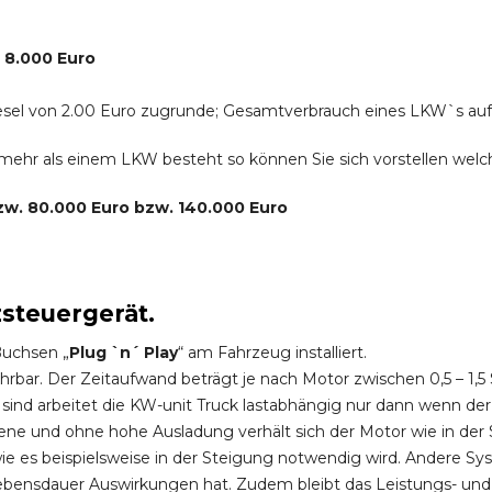
. 8.000 Euro
r Diesel von 2.00 Euro zugrunde; Gesamtverbrauch eines LKW`s au
s mehr als einem LKW besteht so können Sie sich vorstellen we
bzw. 80.000 Euro bzw. 140.000 Euro
zsteuergerät.
Buchsen „
Plug `n´ Play
“ am Fahrzeug installiert.
hrbar. Der Zeitaufwand beträgt je nach Motor zwischen 0,5 – 1
ind arbeitet die KW-unit Truck lastabhängig nur dann wenn der
ene und ohne hohe Ausladung verhält sich der Motor wie in der 
 es beispielsweise in der Steigung notwendig wird. Andere Sy
ebensdauer Auswirkungen hat. Zudem bleibt das Leistungs- und