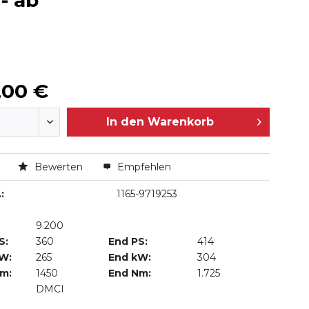
- ab
,00 €
In den
Warenkorb
n
Bewerten
Empfehlen
:
1165-9719253
9.200
S:
360
End PS:
414
kW:
265
End kW:
304
Nm:
1450
End Nm:
1.725
DMCI