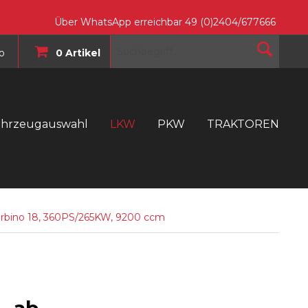
Über WhatsApp erreichbar 49 (0)2404/677666
o
0 Artikel
ahrzeugauswahl
LKW
PKW
TRAKTOREN
T
 Urbino 18, 360PS/265KW, 9200 ccm