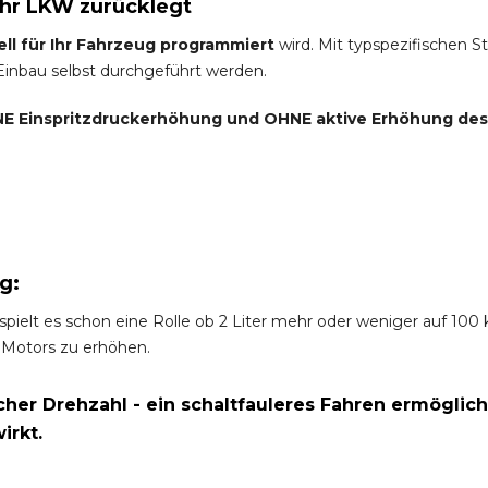
Ihr LKW zurücklegt
ell für Ihr Fahrzeug programmiert
wird. Mit typspezifischen S
 Einbau selbst durchgeführt werden.
E Einspritzdruckerhöhung und
OHNE
aktive Erhöhung de
g:
spielt es schon eine Rolle ob 2 Liter mehr oder weniger auf 10
 Motors zu erhöhen.
er Drehzahl - ein schaltfauleres Fahren ermöglich
irkt.