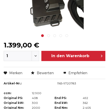
1.399,00 €
In den
Warenkorb
Merken
Bewerten
Empfehlen
Artikel-Nr.:
1165-9720783
ccm:
12.900
Original PS:
408
End PS:
492
Original kW:
300
End kW:
362
Original Nm:
2000
End Nm:
2.405