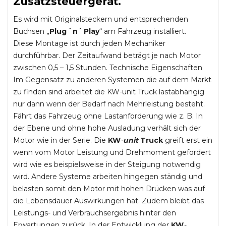
Zusatzsteuergerät.
Es wird mit Originalsteckern und entsprechenden
Buchsen „
Plug `n´ Play
“ am Fahrzeug installiert.
Diese Montage ist durch jeden Mechaniker
durchführbar. Der Zeitaufwand beträgt je nach Motor
zwischen 0,5 – 1,5 Stunden. Technische Eigenschaften
Im Gegensatz zu anderen Systemen die auf dem Markt
zu finden sind arbeitet die KW-unit Truck lastabhängig
nur dann wenn der Bedarf nach Mehrleistung besteht.
Fährt das Fahrzeug ohne Lastanforderung wie z. B. In
der Ebene und ohne hohe Ausladung verhält sich der
Motor wie in der Serie. Die
KW
-
unit
Truck
greift erst ein
wenn vom Motor Leistung und Drehmoment gefordert
wird wie es beispielsweise in der Steigung notwendig
wird. Andere Systeme arbeiten hingegen ständig und
belasten somit den Motor mit hohen Drücken was auf
die Lebensdauer Auswirkungen hat. Zudem bleibt das
Leistungs- und Verbrauchsergebnis hinter den
Erwartungen zurück. In der Entwicklung der
KW
-