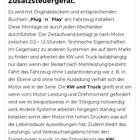
Zusatzsteuergerät.
Es wird mit Originalsteckern und entsprechenden
Buchsen „
Plug `n´ Play
“ am Fahrzeug installiert.
Diese Montage ist durch jeden Mechaniker
durchführbar. Der Zeitaufwand beträgt je nach Motor
zwischen 0,5 – 1,5 Stunden. Technische Eigenschaften
Im Gegensatz zu anderen Systemen die auf dem Markt
zu finden sind arbeitet die KW-unit Truck lastabhängig
nur dann wenn der Bedarf nach Mehrleistung besteht.
Fährt das Fahrzeug ohne Lastanforderung wie z. B. In
der Ebene und ohne hohe Ausladung verhält sich der
Motor wie in der Serie. Die
KW
-
unit
Truck
greift erst ein
wenn vom Motor Leistung und Drehmoment gefordert
wird wie es beispielsweise in der Steigung notwendig
wird. Andere Systeme arbeiten hingegen ständig und
belasten somit den Motor mit hohen Drücken was auf
die Lebensdauer Auswirkungen hat. Zudem bleibt das
Leistungs- und Verbrauchsergebnis hinter den
Erwartungen zurück. In der Entwicklung der
KW
-