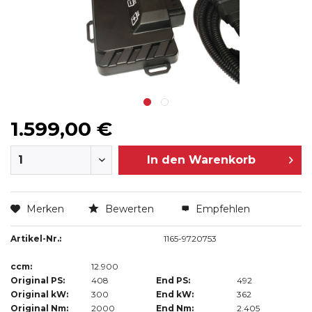
1.599,00 €
In den
Warenkorb
Merken
Bewerten
Empfehlen
Artikel-Nr.:
1165-9720753
ccm:
12.900
Original PS:
408
End PS:
492
Original kW:
300
End kW:
362
Original Nm:
2000
End Nm:
2.405