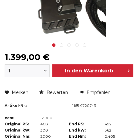
1.399,00 €
In den
Warenkorb
Merken
Bewerten
Empfehlen
Artikel-Nr.:
1165-9720743
ccm:
12.900
Original PS:
408
End PS:
492
Original kW:
300
End kW:
362
Original Nm:
2000
End Nm:
2.405