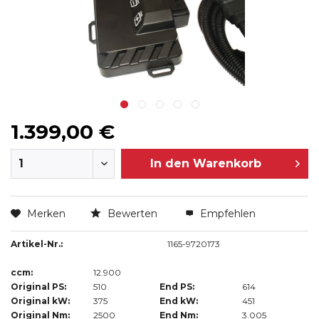
1.399,00 €
In den
Warenkorb
Merken
Bewerten
Empfehlen
Artikel-Nr.:
1165-9720173
ccm:
12.900
Original PS:
510
End PS:
614
Original kW:
375
End kW:
451
Original Nm:
2500
End Nm:
3.005