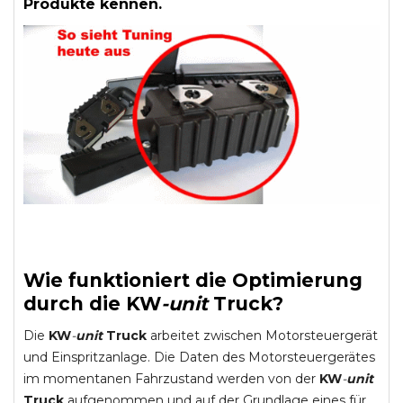
Produkte kennen.
Wie funktioniert die Optimierung
durch die
KW
-
unit
Truck
?
Die
KW
-
unit
Truck
arbeitet zwischen Motorsteuergerät
und Einspritzanlage. Die Daten des Motorsteuergerätes
im momentanen Fahrzustand werden von der
KW
-
unit
Truck
aufgenommen und auf der Grundlage eines für