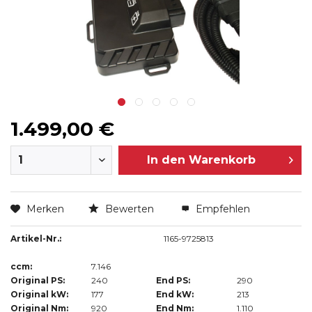
1.499,00 €
In den
Warenkorb
Merken
Bewerten
Empfehlen
Artikel-Nr.:
1165-9725813
ccm:
7.146
Original PS:
240
End PS:
290
Original kW:
177
End kW:
213
Original Nm:
920
End Nm:
1.110