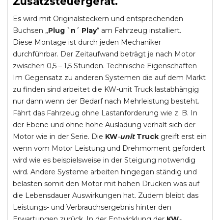
Zusatzsteuergerät.
Es wird mit Originalsteckern und entsprechenden
Buchsen „
Plug `n´ Play
“ am Fahrzeug installiert.
Diese Montage ist durch jeden Mechaniker
durchführbar. Der Zeitaufwand beträgt je nach Motor
zwischen 0,5 – 1,5 Stunden. Technische Eigenschaften
Im Gegensatz zu anderen Systemen die auf dem Markt
zu finden sind arbeitet die KW-unit Truck lastabhängig
nur dann wenn der Bedarf nach Mehrleistung besteht.
Fährt das Fahrzeug ohne Lastanforderung wie z. B. In
der Ebene und ohne hohe Ausladung verhält sich der
Motor wie in der Serie. Die
KW
-
unit
Truck
greift erst ein
wenn vom Motor Leistung und Drehmoment gefordert
wird wie es beispielsweise in der Steigung notwendig
wird. Andere Systeme arbeiten hingegen ständig und
belasten somit den Motor mit hohen Drücken was auf
die Lebensdauer Auswirkungen hat. Zudem bleibt das
Leistungs- und Verbrauchsergebnis hinter den
Erwartungen zurück. In der Entwicklung der
KW
-