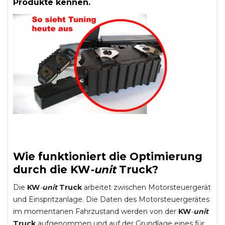
Produkte kennen.
Wie funktioniert die Optimierung
durch die
KW
-
unit
Truck
?
Die
KW
-
unit
Truck
arbeitet zwischen Motorsteuergerät
und Einspritzanlage. Die Daten des Motorsteuergerätes
im momentanen Fahrzustand werden von der
KW
-
unit
Truck
aufgenommen und auf der Grundlage eines für