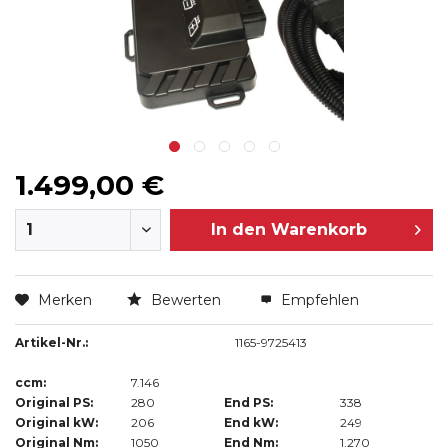
1.499,00 €
In den
Warenkorb
Merken
Bewerten
Empfehlen
Artikel-Nr.:
1165-9725413
ccm:
7.146
Original PS:
280
End PS:
338
Original kW:
206
End kW:
249
Original Nm:
1050
End Nm:
1.270