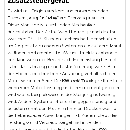
Zusatzsteuergerät.
Es wird mit Originalsteckern und entsprechenden
Buchsen „
Plug `n´ Play
“ am Fahrzeug installiert.
Diese Montage ist durch jeden Mechaniker
durchführbar. Der Zeitaufwand beträgt je nach Motor
zwischen 0,5 – 1,5 Stunden. Technische Eigenschaften
Im Gegensatz zu anderen Systemen die auf dem Markt
zu finden sind arbeitet die KW-unit Truck lastabhängig
nur dann wenn der Bedarf nach Mehrleistung besteht.
Fährt das Fahrzeug ohne Lastanforderung wie z. B. In
der Ebene und ohne hohe Ausladung verhält sich der
Motor wie in der Serie. Die
KW
-
unit
Truck
greift erst ein
wenn vom Motor Leistung und Drehmoment gefordert
wird wie es beispielsweise in der Steigung notwendig
wird. Andere Systeme arbeiten hingegen ständig und
belasten somit den Motor mit hohen Drücken was auf
die Lebensdauer Auswirkungen hat. Zudem bleibt das
Leistungs- und Verbrauchsergebnis hinter den
Erwartungen zurück. In der Entwicklung der
KW
-