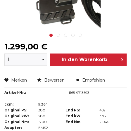
1.299,00 €
In den
Warenkorb
Merken
Bewerten
Empfehlen
Artikel-Nr.:
1165-9713593
ccm:
9.364
Original PS:
380
End PS:
459
Original kW:
280
End kW:
338
Original Nm:
1700
End Nm:
2.045
Adapter:
EMS2