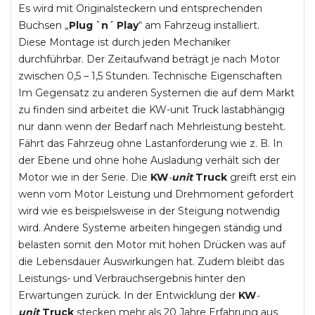
Es wird mit Originalsteckern und entsprechenden
Buchsen „
Plug `n´ Play
“ am Fahrzeug installiert.
Diese Montage ist durch jeden Mechaniker
durchführbar. Der Zeitaufwand beträgt je nach Motor
zwischen 0,5 – 1,5 Stunden. Technische Eigenschaften
Im Gegensatz zu anderen Systemen die auf dem Markt
zu finden sind arbeitet die KW-unit Truck lastabhängig
nur dann wenn der Bedarf nach Mehrleistung besteht.
Fährt das Fahrzeug ohne Lastanforderung wie z. B. In
der Ebene und ohne hohe Ausladung verhält sich der
Motor wie in der Serie. Die
KW
-
unit
Truck
greift erst ein
wenn vom Motor Leistung und Drehmoment gefordert
wird wie es beispielsweise in der Steigung notwendig
wird. Andere Systeme arbeiten hingegen ständig und
belasten somit den Motor mit hohen Drücken was auf
die Lebensdauer Auswirkungen hat. Zudem bleibt das
Leistungs- und Verbrauchsergebnis hinter den
Erwartungen zurück. In der Entwicklung der
KW
-
unit
Truck
stecken mehr als 20 Jahre Erfahrung aus