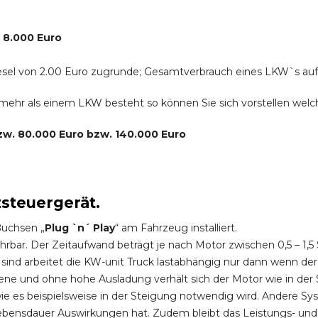
. 8.000 Euro
r Diesel von 2.00 Euro zugrunde; Gesamtverbrauch eines LKW`s au
s mehr als einem LKW besteht so können Sie sich vorstellen we
bzw. 80.000 Euro bzw. 140.000 Euro
zsteuergerät.
Buchsen „
Plug `n´ Play
“ am Fahrzeug installiert.
hrbar. Der Zeitaufwand beträgt je nach Motor zwischen 0,5 – 1
ind arbeitet die KW-unit Truck lastabhängig nur dann wenn der
ene und ohne hohe Ausladung verhält sich der Motor wie in der 
 es beispielsweise in der Steigung notwendig wird. Andere Sy
ebensdauer Auswirkungen hat. Zudem bleibt das Leistungs- und