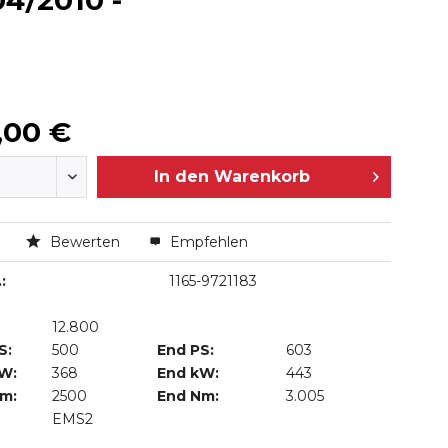
4/2010 -
,00 €
In den
Warenkorb
n
Bewerten
Empfehlen
:
1165-9721183
12.800
S:
500
End PS:
603
kW:
368
End kW:
443
Nm:
2500
End Nm:
3.005
EMS2