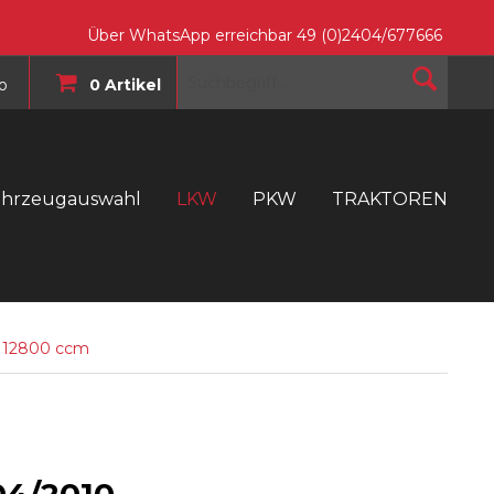
Über WhatsApp erreichbar 49 (0)2404/677666
o
0 Artikel
ahrzeugauswahl
LKW
PKW
TRAKTOREN
T
 12800 ccm