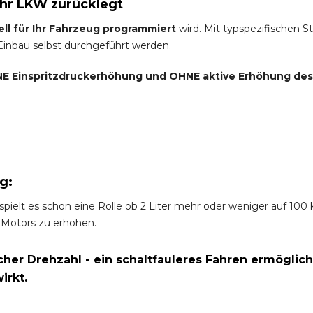
Ihr LKW zurücklegt
ell für Ihr Fahrzeug programmiert
wird. Mit typspezifischen S
 Einbau selbst durchgeführt werden.
E Einspritzdruckerhöhung und
OHNE
aktive Erhöhung de
g:
spielt es schon eine Rolle ob 2 Liter mehr oder weniger auf 10
 Motors zu erhöhen.
er Drehzahl - ein schaltfauleres Fahren ermöglich
irkt.