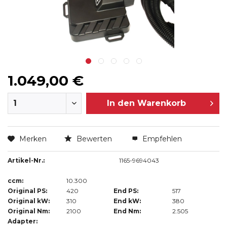
1.049,00 €
In den
Warenkorb
Merken
Bewerten
Empfehlen
Artikel-Nr.:
1165-9694043
ccm:
10.300
Original PS:
420
End PS:
517
Original kW:
310
End kW:
380
Original Nm:
2100
End Nm:
2.505
Adapter: