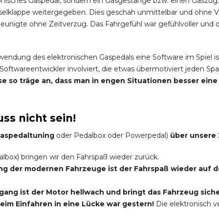
onisches Gaspedal, sondern ein Gasgestänge bzw. einen Gaszug.
elklappe weitergegeben. Dies geschah unmittelbar und ohne 
nigte ohne Zeitverzug. Das Fahrgefühl war gefühlvoller und di
rwendung des elektronischen Gaspedals eine Software im Spiel is
Softwareentwickler involviert, die etwas übermotiviert jeden 
eise so träge an, dass man in engen Situationen besser ei
ss nicht sein!
 Gaspedaltuning
oder Pedalbox oder Powerpedal)
über unsere 
lbox) bringen wir den Fahrspaß wieder zurück.
ung der modernen Fahrzeuge ist der Fahrspaß wieder auf
ang ist der Motor hellwach und bringt das Fahrzeug siche
im Einfahren in eine Lücke war gestern!
Die elektronisch 