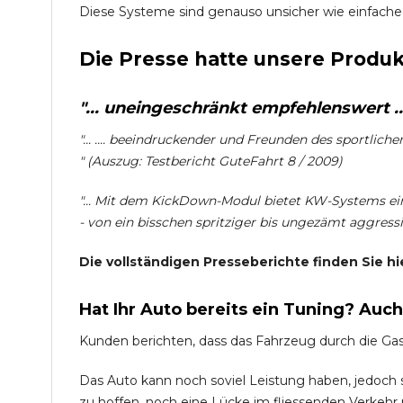
Diese Systeme sind genauso unsicher wie einfache
Die Presse hatte unsere Produk
"... uneingeschränkt empfehlenswert ...
"... .... beeindruckender und Freunden des sportlich
" (Auszug: Testbericht GuteFahrt 8 / 2009)
"... Mit dem KickDown-Modul bietet KW-Systems ein
- von ein bisschen spritziger bis ungezämt aggressiv
Die vollständigen Presseberichte finden Sie hi
Hat Ihr Auto bereits ein Tuning? Auc
Kunden berichten, dass das Fahrzeug durch die Ga
Das Auto kann noch soviel Leistung haben, jedoch si
zu hoffen, noch eine Lücke im fliessenden Verkehr