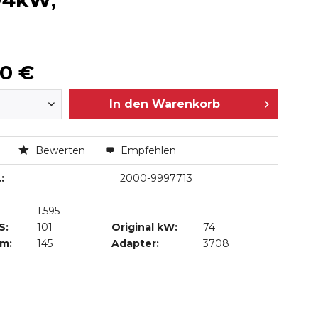
/74kW,
00 €
In den
Warenkorb
n
Bewerten
Empfehlen
:
2000-9997713
1.595
S:
101
Original kW:
74
Nm:
145
Adapter:
3708