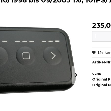
10/1998 bis 09/2005 1.6, 101PS
235,
Merke
Artikel-Nr.
ccm:
Original P
Original 