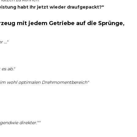
eistung habt Ihr jetzt wieder draufgepackt?"
zeug mit jedem Getriebe auf die Sprünge,
..."
es ab."
s im wohl optimalen Drehmomentbereich"
rgendwie direkter.""