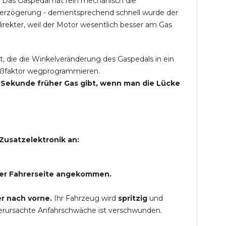
 Das Gaspedal hat rein mechanisch die
Verzögerung - dementsprechend schnell wurde der
rekter, weil der Motor wesentlich besser am Gas
t, die die Winkelveränderung des Gaspedals in ein
Spaßfaktor wegprogrammieren.
ne Sekunde früher Gas gibt, wenn man die Lücke
Zusatzelektronik an:
 der Fahrerseite angekommen.
r nach vorne.
Ihr Fahrzeug wird
spritzig
und
verursachte Anfahrschwäche ist verschwunden.