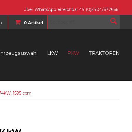
Über WhatsApp erreichbar 49 (0)2404/677666
o
0 Artikel
ahrzeugauswahl
LKW
PKW
TRAKTOREN
T
/74kW, 1595 ccm