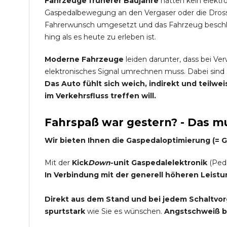
Fahrzeuge früherer Baujahre
hatten kein elektr
Gaspedalbewegung an den Vergaser oder die Dross
Fahrerwunsch umgesetzt und das Fahrzeug beschleu
hing als es heute zu erleben ist.
Moderne Fahrzeuge
leiden darunter, dass bei Ve
elektronisches Signal umrechnen muss. Dabei sind 
Das Auto fühlt sich weich, indirekt und teilw
im Verkehrsfluss treffen will.
Fahrspaß war gestern? - Das mu
Wir bieten Ihnen die Gaspedaloptimierung (=
Mit der
Kick
Down
-unit Gaspedalelektronik
(Peda
In Verbindung mit der generell höheren Leist
Direkt aus dem Stand und bei jedem Schaltvorg
spurtstark
wie Sie es wünschen.
Angstschweiß be