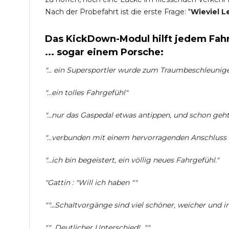
Nach der Probefahrt ist die erste Frage: "
Wieviel L
Das KickDown-Modul hilft jedem Fahr
... sogar einem Porsche:
"... ein Supersportler wurde zum Traumbeschleuniger 
"...ein tolles Fahrgefühl"
"...nur das Gaspedal etwas antippen, und schon geht 
"...verbunden mit einem hervorragenden Anschlus
"...ich bin begeistert, ein völlig neues Fahrgefühl."
"Gattin : "Will ich haben ""
""...Schaltvorgänge sind viel schöner, weicher und i
""...Deutlicher Unterschied!...""