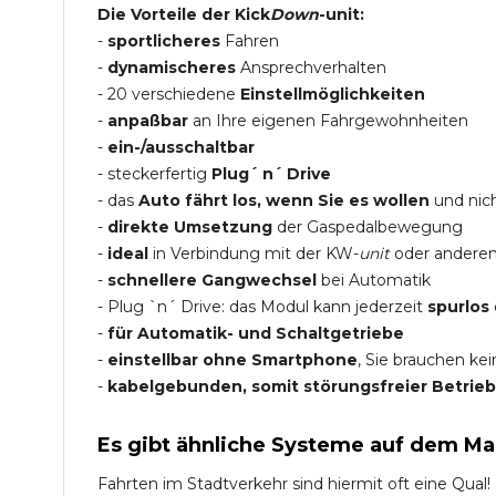
Die Vorteile der Kick
Down
-unit:
-
sportlicheres
Fahren
-
dynamischeres
Ansprechverhalten
- 20 verschiedene
Einstellmöglichkeiten
-
anpaßbar
an Ihre eigenen Fahrgewohnheiten
-
ein-/ausschaltbar
- steckerfertig
Plug´ n´ Drive
- das
Auto fährt los, wenn Sie es wollen
und nich
-
direkte Umsetzung
der Gaspedalbewegung
-
ideal
in Verbindung mit der KW-
unit
oder andere
-
schnellere Gangwechsel
bei Automatik
- Plug `n´ Drive: das Modul kann jederzeit
spurlos
-
für Automatik- und Schaltgetriebe
-
einstellbar ohne Smartphone
, Sie brauchen ke
-
kabelgebunden, somit störungsfreier Betrieb
Es gibt ähnliche Systeme auf dem Ma
Fahrten im Stadtverkehr sind hiermit oft eine Qual