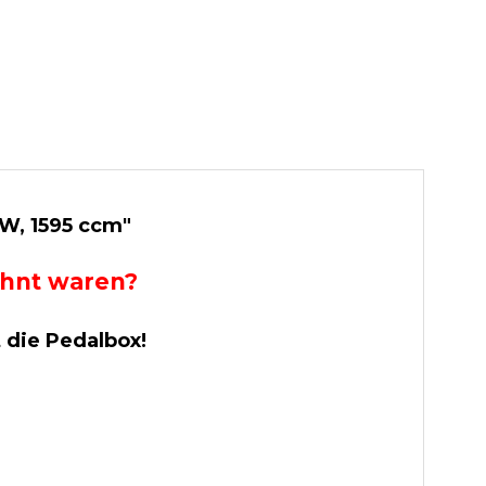
kW, 1595 ccm"
wohnt waren?
t die Pedalbox!