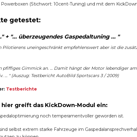
 Powerboxen (Stichwort: 10cent-Tuning) und mit dem KickDown-
te getestet:
" + "... überzeugendes Gaspedaltuning ... "
en Pilotierens uneingeschränkt empfehlenswert aber ist die zusät
 pfiffiges Gimmick an. ... Damit hängt der Motor lebendiger am
. ... " (Auszug: Testbericht AutoBild Sportscars 3 / 2009)
er:
Testberichte
h hier greift das KickDown-Modul ein:
spedaloptimierung noch temperamentvoller geworden ist.
nd selbst extrem starke Fahrzeuge im Gaspedalansprechverhalten 
 nutzen zu können.