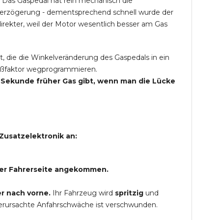
 Das Gaspedal hat rein mechanisch die
Verzögerung - dementsprechend schnell wurde der
rekter, weil der Motor wesentlich besser am Gas
t, die die Winkelveränderung des Gaspedals in ein
Spaßfaktor wegprogrammieren.
ne Sekunde früher Gas gibt, wenn man die Lücke
Zusatzelektronik an:
 der Fahrerseite angekommen.
r nach vorne.
Ihr Fahrzeug wird
spritzig
und
verursachte Anfahrschwäche ist verschwunden.