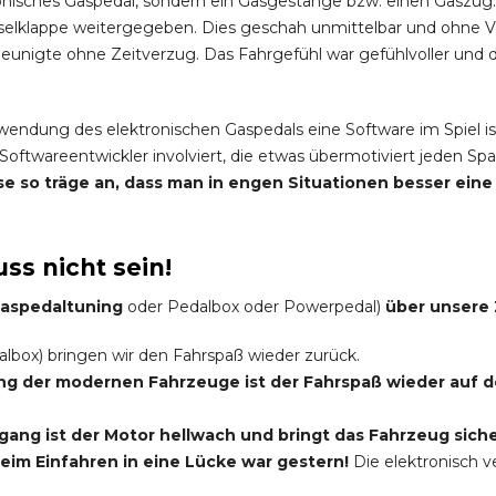
onisches Gaspedal, sondern ein Gasgestänge bzw. einen Gaszug.
elklappe weitergegeben. Dies geschah unmittelbar und ohne 
nigte ohne Zeitverzug. Das Fahrgefühl war gefühlvoller und di
rwendung des elektronischen Gaspedals eine Software im Spiel is
Softwareentwickler involviert, die etwas übermotiviert jeden 
eise so träge an, dass man in engen Situationen besser ei
ss nicht sein!
 Gaspedaltuning
oder Pedalbox oder Powerpedal)
über unsere 
lbox) bringen wir den Fahrspaß wieder zurück.
ung der modernen Fahrzeuge ist der Fahrspaß wieder auf
ang ist der Motor hellwach und bringt das Fahrzeug siche
im Einfahren in eine Lücke war gestern!
Die elektronisch 