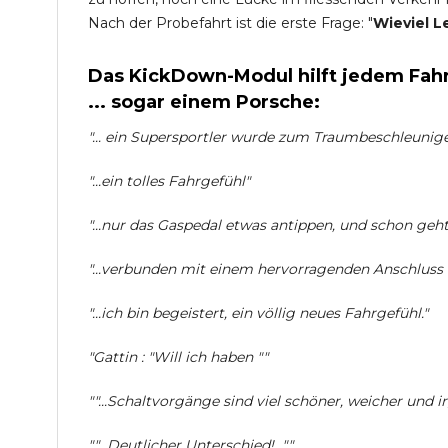
Nach der Probefahrt ist die erste Frage: "
Wieviel L
Das KickDown-Modul hilft jedem Fahr
... sogar einem Porsche:
"... ein Supersportler wurde zum Traumbeschleuniger 
"...ein tolles Fahrgefühl"
"...nur das Gaspedal etwas antippen, und schon geht 
"...verbunden mit einem hervorragenden Anschlus
"...ich bin begeistert, ein völlig neues Fahrgefühl."
"Gattin : "Will ich haben ""
""...Schaltvorgänge sind viel schöner, weicher und i
""...Deutlicher Unterschied!...""