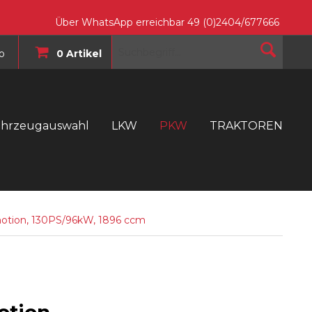
Über WhatsApp erreichbar 49 (0)2404/677666
o
0 Artikel
ahrzeugauswahl
LKW
PKW
TRAKTOREN
T
motion, 130PS/96kW, 1896 ccm