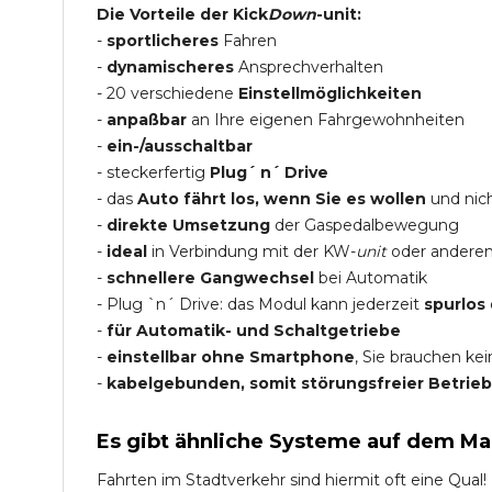
Die Vorteile der Kick
Down
-unit:
-
sportlicheres
Fahren
-
dynamischeres
Ansprechverhalten
- 20 verschiedene
Einstellmöglichkeiten
-
anpaßbar
an Ihre eigenen Fahrgewohnheiten
-
ein-/ausschaltbar
- steckerfertig
Plug´ n´ Drive
- das
Auto fährt los, wenn Sie es wollen
und nich
-
direkte Umsetzung
der Gaspedalbewegung
-
ideal
in Verbindung mit der KW-
unit
oder andere
-
schnellere Gangwechsel
bei Automatik
- Plug `n´ Drive: das Modul kann jederzeit
spurlos
-
für Automatik- und Schaltgetriebe
-
einstellbar ohne Smartphone
, Sie brauchen ke
-
kabelgebunden, somit störungsfreier Betrieb
Es gibt ähnliche Systeme auf dem Ma
Fahrten im Stadtverkehr sind hiermit oft eine Qual