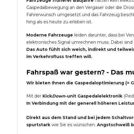
Fahrzeuge früherer Baujahre
hatten kein elektr
Gaspedalbewegung an den Vergaser oder die Dross
Fahrerwunsch umgesetzt und das Fahrzeug beschleu
hing als es heute zu erleben ist.
Moderne Fahrzeuge
leiden darunter, dass bei Ve
elektronisches Signal umrechnen muss. Dabei sind 
Das Auto fühlt sich weich, indirekt und teilw
im Verkehrsfluss treffen will.
Fahrspaß war gestern? - Das mu
Wir bieten Ihnen die Gaspedaloptimierung (=
Mit der
Kick
Down
-unit Gaspedalelektronik
(Peda
In Verbindung mit der generell höheren Leist
Direkt aus dem Stand und bei jedem Schaltvorg
spurtstark
wie Sie es wünschen.
Angstschweiß be