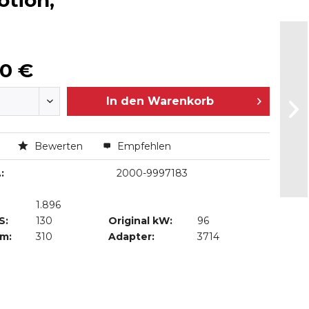
otion,
00 €
In den
Warenkorb
n
Bewerten
Empfehlen
:
2000-9997183
1.896
S:
130
Original kW:
96
Nm:
310
Adapter:
3714