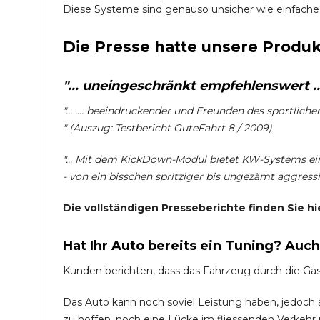
Diese Systeme sind genauso unsicher wie einfache
Die Presse hatte unsere Produk
"... uneingeschränkt empfehlenswert ...
"... .... beeindruckender und Freunden des sportlich
" (Auszug: Testbericht GuteFahrt 8 / 2009)
"... Mit dem KickDown-Modul bietet KW-Systems ein
- von ein bisschen spritziger bis ungezämt aggressiv
Die vollständigen Presseberichte finden Sie hi
Hat Ihr Auto bereits ein Tuning? Auc
Kunden berichten, dass das Fahrzeug durch die Ga
Das Auto kann noch soviel Leistung haben, jedoch si
zu hoffen, noch eine Lücke im fliessenden Verkehr