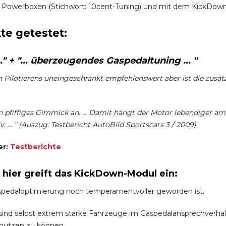
 Powerboxen (Stichwort: 10cent-Tuning) und mit dem KickDown-
te getestet:
" + "... überzeugendes Gaspedaltuning ... "
en Pilotierens uneingeschränkt empfehlenswert aber ist die zusät
 pfiffiges Gimmick an. ... Damit hängt der Motor lebendiger am
. ... " (Auszug: Testbericht AutoBild Sportscars 3 / 2009)
er:
Testberichte
h hier greift das KickDown-Modul ein:
spedaloptimierung noch temperamentvoller geworden ist.
nd selbst extrem starke Fahrzeuge im Gaspedalansprechverhalten 
 nutzen zu können.