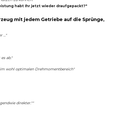
eistung habt Ihr jetzt wieder draufgepackt?"
zeug mit jedem Getriebe auf die Sprünge,
..."
es ab."
s im wohl optimalen Drehmomentbereich"
rgendwie direkter.""