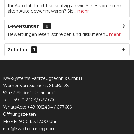
Ihr Auto fährt nicht so spritzig an wie Sie es von Ihrem
alten Auto gewohnt waren? Sie...
mehr
Bewertungen
0
Bewertungen lesen, schreiben und diskutieren...
mehr
Zubehör
1
KW-Systems Fahrzeugtechnik GmbH
Werner-von-Siemens-Straße 28
52477 Alsdorf (Rheinland)
Tel:
+49 (0)2404/ 677 666
WhatsApp: +49 (0)2404 / 677666
Öffnungszeiten:
Mo - Fr 9.00 bis 17.00 Uhr
info@kw-chiptuning.com