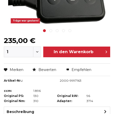
235,00 €
In den
Warenkorb
Merken
Bewerten
Empfehlen
Artikel-Nr.:
2000-9997163
ccm:
1.896
Original PS:
130
Original kW:
96
Original Nm:
310
Adapter:
3714
Beschreibung