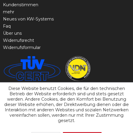
Kundenstimmen
mehr
Neues von KW-Systems
Faq
Über uns
Widerrufsrecht
Widerrufsformular
Diese Website benutzt Cookies, die für den technischen
Betrieb der Website erforderlich sind und stets gesetzt
werden. Andere Cookies, die den Komfort bei Benutzung
dieser Website erhöhen, der Direktwerbung dienen oder die
Interaktion mit anderen Websites und sozialen Netzwerken
vereinfachen sollen, werden nur mit Ihrer Zustimmung
gesetzt.