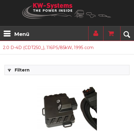
Menü
2.0 D-4D (CDT250_), 116PS/85kW, 1995 ccm
Filtern