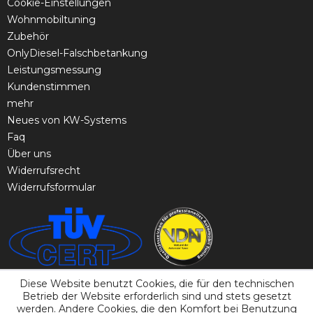
Cookie-Einstellungen
Wohnmobiltuning
Zubehör
OnlyDiesel-Falschbetankung
Leistungsmessung
Kundenstimmen
mehr
Neues von KW-Systems
Faq
Über uns
Widerrufsrecht
Widerrufsformular
Diese Website benutzt Cookies, die für den technischen
Betrieb der Website erforderlich sind und stets gesetzt
werden. Andere Cookies, die den Komfort bei Benutzung