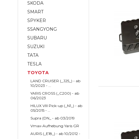
SKODA
SMART
SPYKER
SSANGYONG
SUBARU
SUZUKI
TATA
TESLA
TOYOTA
LAND CRUISER (_J25_) - ab
10/2023 - ...
YARIS CROSS (_C200) - ab
06/2023
HILUX VIII Pick-up (_N1_) - ab
05/2015 - …
Supra (DN_ - ab 03/2019
Vmax-Aufhebung Yaris GR
AURIS (_E18_) - ab 10/2012 -
...