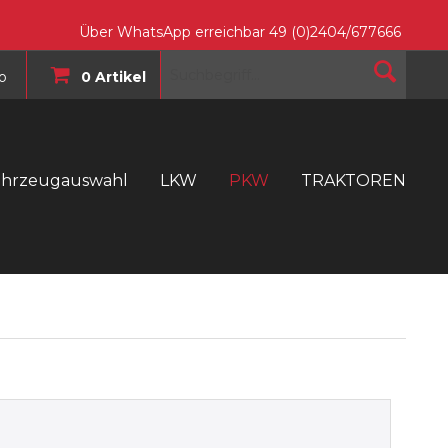
Über WhatsApp erreichbar 49 (0)2404/677666
o
0 Artikel
ahrzeugauswahl
LKW
PKW
TRAKTOREN
T