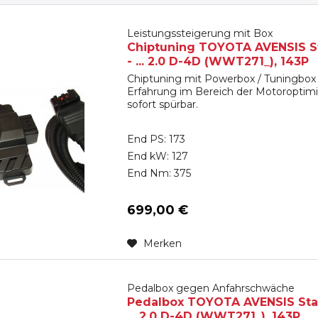
Leistungssteigerung mit Box
Chiptuning TOYOTA AVENSIS St
- ... 2.0 D-4D (WWT271_), 143P
Chiptuning mit Powerbox / Tuningbox 
Erfahrung im Bereich der Motoroptimi
sofort spürbar.
End PS: 173
End kW: 127
End Nm: 375
699,00 €
Merken
Pedalbox gegen Anfahrschwäche
Pedalbox TOYOTA AVENSIS Stat
... 2.0 D-4D (WWT271_), 143P