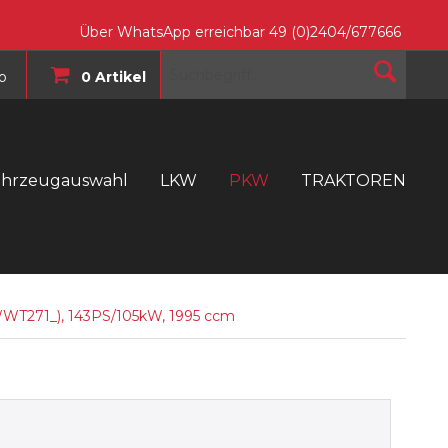
Über WhatsApp erreichbar 49 (0)2404/677666
o
0 Artikel
ahrzeugauswahl
LKW
PKW
TRAKTOREN
T
WWT271_), 143PS/105kW, 1995 ccm