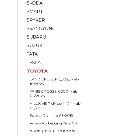
SKODA
SMART
SPYKER
SSANGYONG
SUBARU
SUZUKI
TATA
TESLA
TOYOTA
LAND CRUISER (_J25_) - ab
10/2023 - ...
YARIS CROSS (_C200) - ab
06/2023
HILUX VIII Pick-up (_N1_) - ab
05/2015 - …
Supra (DN_ - ab 03/2019
Vmax-Aufhebung Yaris GR
AURIS (_E18_) - ab 10/2012 -
...