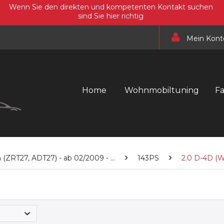
Wenn Sie den direkten und kompetenten Kontakt suchen
sind Sie hier richtig
Mein Kont
Home
Wohnmobiltuning
F
ZRT27, ADT27) - ab 02/2009 - ...
143PS
2.0 D-4D (