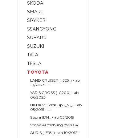
SKODA
SMART
SPYKER
SSANGYONG
SUBARU
SUZUKI
TATA
TESLA
TOYOTA
LAND CRUISER (_J25_) - ab
10/2023 - ...
YARIS CROSS (_C200) - ab
06/2023
HILUX VIII Pick-up (_N1_) - ab
05/2015 - …
Supra (DN_ - ab 03/2019
Vmax-Aufhebung Yaris GR
AURIS (_E18_) - ab 10/2012 -
...