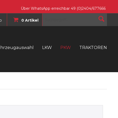
Über WhatsApp erreichbar 49 (0)2404/677666
o
0 Artikel
ahrzeugauswahl
LKW
PKW
TRAKTOREN
T